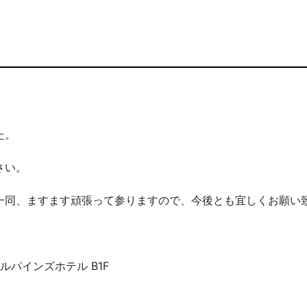
た。
さい。
一同、ますます頑張って参りますので、今後とも宜しくお願い
ルパインズホテル B1F