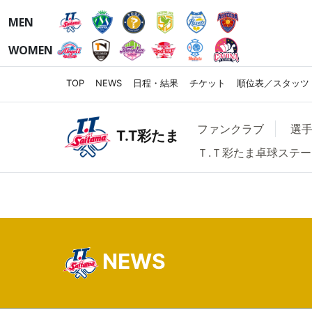
MEN
WOMEN
TOP
NEWS
日程・結果
チケット
順位表／スタッツ
ファンクラブ
選
T.T彩たま
Ｔ.Ｔ彩たま卓球ステ
NEWS