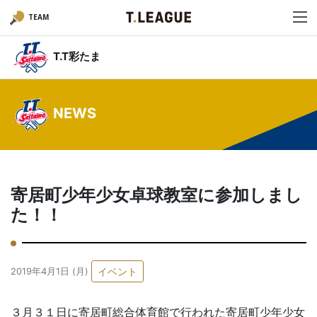
TEAM
T.T彩たま
NEWS
寄居町少年少女卓球教室に参加しまし
た！！
イベント
2019年4月1日 (月)
３月３１日に寄居町総合体育館で行われた寄居町少年少女