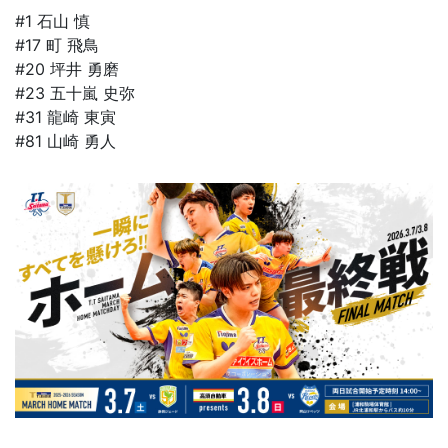
#1 石山 慎
#17 町 飛鳥
#20 坪井 勇磨
#23 五十嵐 史弥
#31 龍崎 東寅
#81 山崎 勇人