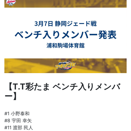
【T.T彩たま ベンチ入りメンバ
ー】
#1 小野泰和
#8 宇田 幸矢
#11 渡部 民人