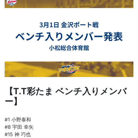
【T.T彩たま ベンチ入りメンバ
ー】
#1 小野泰和
#8 宇田 幸矢
#15 神 巧也