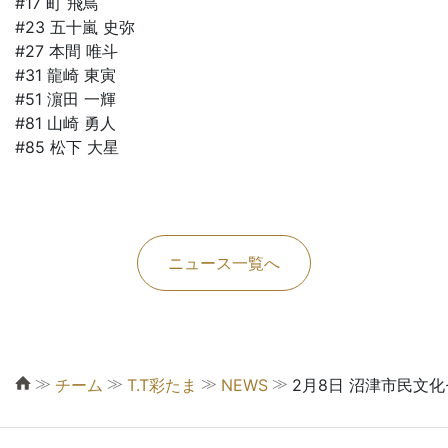
#17 町 飛鳥
#23 五十嵐 史弥
#27 本間 唯斗
#31 龍崎 東寅
#51 濵田 一輝
#81 山崎 勇人
#85 松下 大星
ニュース一覧へ
≫
≫
≫
≫
チーム
T.T彩たま
NEWS
2月8日 沼津市民文