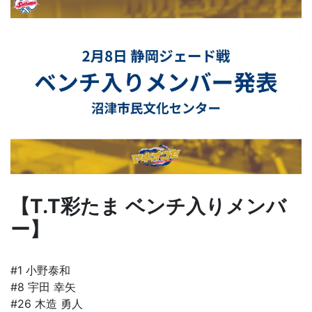
【T.T彩たま ベンチ入りメンバ
ー】
#1 小野泰和
#8 宇田 幸矢
#26 木造 勇人