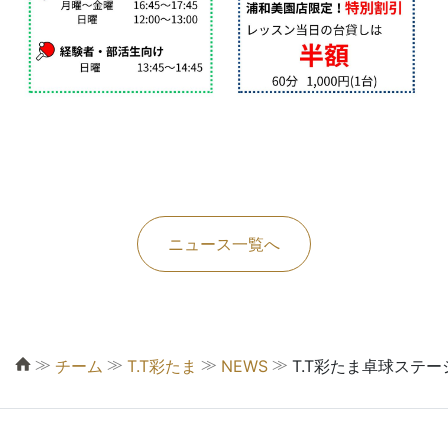
ニュース一覧へ
≫
≫
≫
≫
チーム
T.T彩たま
NEWS
T.T彩たま卓球ステー