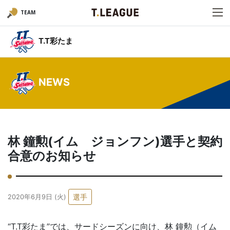
TEAM
T.T彩たま
NEWS
林 鐘勲(イム ジョンフン)選手と契約
合意のお知らせ
選手
2020年6月9日 (火)
“T.T彩たま”では、サードシーズンに向け、林 鐘勲（イム