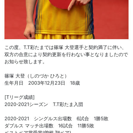
この度、T.T彩たまでは篠塚 大登選手と契約満了に伴い、
双方の合意により契約更新を行わない事となりましたので
お知らせ致します。
篠塚 大登（しのづか ひろと）
生年月日 2003年12月23日 18歳
[Tリーグ成績]
2020-2021シーズン T.T彩たま入団
2020-2021 シングルス出場数 6試合 1勝5敗
ダブルス マッチ出場数 16試合 11勝5敗
ベストペア賞受賞(曽根 翔ペア)