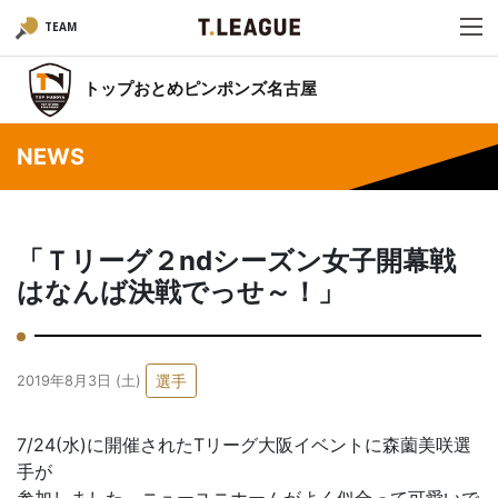
TEAM
トップおとめピンポンズ名古屋
NEWS
「Ｔリーグ２ndシーズン女子開幕戦
はなんば決戦でっせ～！」
選手
2019年8月3日 (土)
7/24(水)に開催されたTリーグ大阪イベントに森薗美咲選
手が