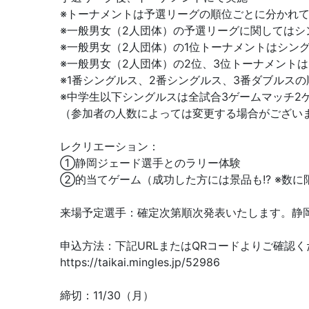
※トーナメントは予選リーグの順位ごとに分かれ
※一般男女（2人団体）の予選リーグに関してはシ
※一般男女（2人団体）の1位トーナメントはシン
※一般男女（2人団体）の2位、3位トーナメント
※1番シングルス、2番シングルス、3番ダブルス
※中学生以下シングルスは全試合3ゲームマッチ2
（参加者の人数によっては変更する場合がござい
レクリエーション：
①静岡ジェード選手とのラリー体験
②的当てゲーム（成功した方には景品も!? ※数
来場予定選手：確定次第順次発表いたします。静岡ジ
申込方法：下記URLまたはQRコードよりご確認く
https://taikai.mingles.jp/52986
締切：11/30（月）