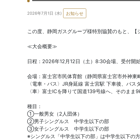
お知らせ
2026年7月1日 (水)
この度、静岡ガスグループ様特別協賛のもと、【シ
≪大会概要≫
日程：2026年12月12日（土）8:30会場、受付開始 
会場：富士宮市民体育館（静岡県富士宮市外神東町
〈電車・バス〉JR身延線 富士宮駅 下車後、バ
〈車〉富士ICを降りて国道139号線へ、そのまま
種目：
①一般男女（2人団体）
②男子シングルス 中学生以下の部
③女子シングルス 中学生以下の部
※シングルス「中学生以下の部」は中学生以下の