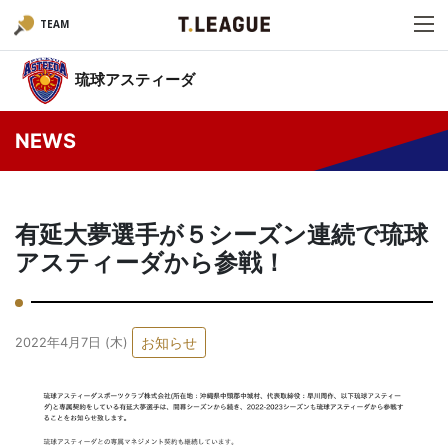
TEAM
琉球アスティーダ
NEWS
有延大夢選手が５シーズン連続で琉球
アスティーダから参戦！
お知らせ
2022年4月7日 (木)