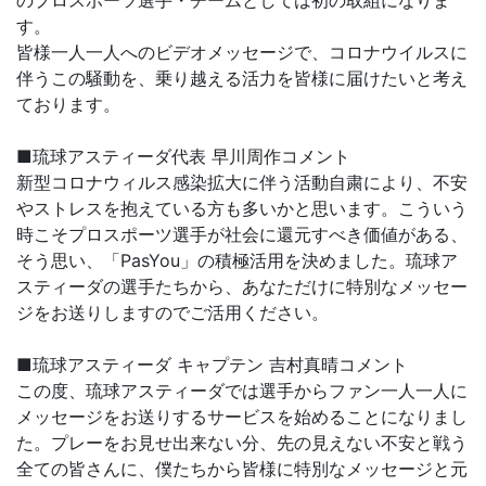
のプロスポーツ選手・チームとしては初の取組になりま
す。
皆様一人一人へのビデオメッセージで、コロナウイルスに
伴うこの騒動を、乗り越える活力を皆様に届けたいと考え
ております。
■琉球アスティーダ代表 早川周作コメント
新型コロナウィルス感染拡大に伴う活動自粛により、不安
やストレスを抱えている方も多いかと思います。こういう
時こそプロスポーツ選手が社会に還元すべき価値がある、
そう思い、「PasYou」の積極活用を決めました。琉球ア
スティーダの選手たちから、あなただけに特別なメッセー
ジをお送りしますのでご活用ください。
■琉球アスティーダ キャプテン 吉村真晴コメント
この度、琉球アスティーダでは選手からファン一人一人に
メッセージをお送りするサービスを始めることになりまし
た。プレーをお見せ出来ない分、先の見えない不安と戦う
全ての皆さんに、僕たちから皆様に特別なメッセージと元