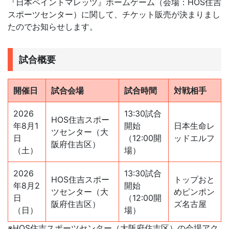
『日本ペイントマレッツ』ホームゲーム（会場：HOS住吉
スポーツセンター）に関して、チケット販売が決まりまし
たのでお知らせします。
試合概要
開催日
試合会場
試合時間
対戦相手
2026
13:30試合
HOS住吉スポー
年8月1
開始
日本生命レ
ツセンター（大
日
（12:00開
ッドエルフ
阪府住吉区）
（土）
場）
2026
13:30試合
HOS住吉スポー
トップおと
年8月2
開始
ツセンター（大
めピンポン
日
（12:00開
阪府住吉区）
ズ名古屋
（日）
場）
※HOS住吉スポーツセンター（大阪府住吉区）の会場アク