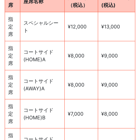
座席名称
席
（税込）
(税込)
指
スペシャルシー
定
¥12,000
¥13,000
ト
席
指
コートサイド
定
¥8,000
¥9,000
(HOME)A
席
指
コートサイド
定
¥8,000
¥9,000
(AWAY)A
席
指
コートサイド
定
¥7,000
¥8,000
(HOME)B
席
指
コートサイド