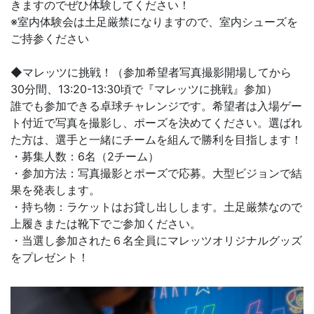
きますのでぜひ体験してください！
※室内体験会は土足厳禁になりますので、室内シューズを
ご持参ください
◆マレッツに挑戦！（参加希望者写真撮影開場してから
30分間、13:20-13:30頃で『マレッツに挑戦』参加）
誰でも参加できる卓球チャレンジです。希望者は入場ゲー
ト付近で写真を撮影し、ポーズを決めてください。選ばれ
た方は、選手と一緒にチームを組んで勝利を目指します！
・募集人数：6名（2チーム）
・参加方法：写真撮影とポーズで応募。大型ビジョンで結
果を発表します。
・持ち物：ラケットはお貸し出しします。土足厳禁なので
上履きまたは靴下でご参加ください。
・当選し参加された６名全員にマレッツオリジナルグッズ
をプレゼント！