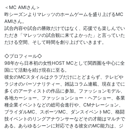
＜MC AMIさん＞
昨シーズンよりマレッツのホームゲームを盛り上げるMC
AMIさん。
試合内容や試合の勝敗だけではなく、応援でも楽しんでい
ただき「マレッツの試合観に来てよかった」と言っていた
だける空間、そして時間を創り上げていきます。
◇プロフィール◇
98年から日本初の女性HOST MCとして関西圏を中心に全
国にて活動を続け現在に至る。
彼女のMCスタイルはクラブだけにとどまらず、テレビや
ラジオのパーソナリティー、雑誌コラム連載、現在までに
多くのアーティストの作品に参加。ファッションモデル、
各地カーショー、ファッションショー・ヘアショー、各業
種企業イベントなどの総司会進行や、CMナレーション、
ブライダルMC、スポーツMC、ダンスイベントMC、格闘
技イベントのリングアナウンサーなどその才能はマルチで
ある。あらゆるシーンに対応できる彼女のMC能力は、ジ