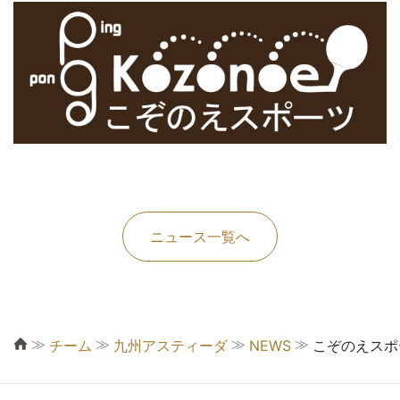
ニュース一覧へ
≫
≫
≫
≫
チーム
九州アスティーダ
NEWS
こぞのえスポ