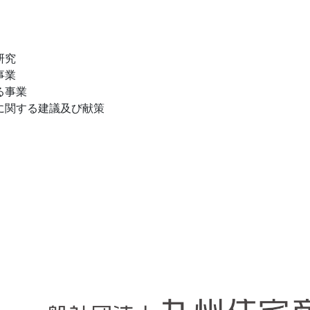
研究
事業
る事業
に関する建議及び献策