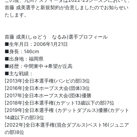
この度、九州アスティーダは2022-23シーズンにおいて、
首藤 成美選手と新規契約が合意しましたのでお知らせい
たします。
首藤 成美(しゅどう なるみ)選手プロフィール
■生年月日：2006年1月21日
■身長：146cm
■出身地：福岡県
■経歴：中間東中→希望が丘高
■主な戦績：
[2013年]全日本選手権(バンビの部)3位
[2016年]全日本ホープス大会(団体)3位
[2017年]全日本ホープス大会(団体)優勝
[2018年]全日本選手権(カデット13歳以下の部)7位
[2019年]全日本選手権 (カデットダブルス)優勝(カデット
14歳以下の部)3位
[2022年]全日本選手権(混合ダブルス)ベスト16(ジュニア
の部)8位