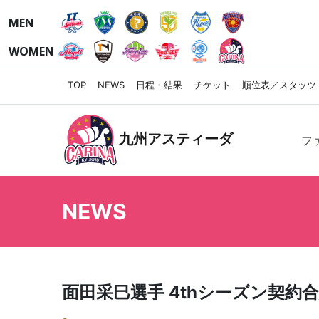
MEN
WOMEN
TOP
NEWS
日程・結果
チケット
順位表／スタッツ
九州アスティーダ
フ
NEWS
面田采巳選手 4thシーズン契約