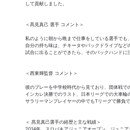
して貢献しました。
＜髙見真己 選手 コメント＞
私のように朝から晩まで仕事をしている選手でも
自分の持ち味は、チキータやバックドライブなど
試合に出ることができたら、そのバックハンドに
＜西東輝監督 コメント＞
彼のプレーを中学校時代から見ており、団体戦で
インカレ決勝でのラスト、日本リーグでの大車輪
サラリーマンプレイヤーの中でもTリーグで勝負
＜ 髙見真己選手の経歴と主な戦績＞
2014年 スロバキアジュニアオープン ジュニ