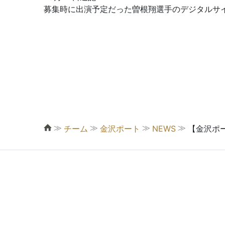
募集時に出演予定だった曽根翔選手のデジタルサ
≫
≫
≫
≫
チーム
金沢ポート
NEWS
【金沢ポ