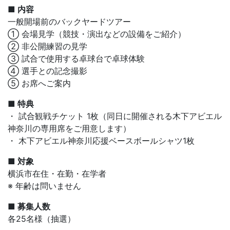
■ 内容
一般開場前のバックヤードツアー
① 会場見学（競技・演出などの設備をご紹介）
② 非公開練習の見学
③ 試合で使用する卓球台で卓球体験
④ 選手との記念撮影
⑤ お席へご案内
■ 特典
・ 試合観戦チケット 1枚（同日に開催される木下アビエル
神奈川の専用席をご用意します）
・ 木下アビエル神奈川応援ベースボールシャツ1枚
■ 対象
横浜市在住・在勤・在学者
※ 年齢は問いません
■ 募集人数
各25名様（抽選）