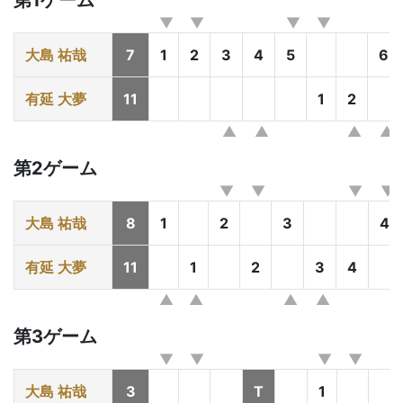
第1ゲーム
大島 祐哉
7
1
2
3
4
5
6
有延 大夢
11
1
2
第2ゲーム
大島 祐哉
8
1
2
3
4
有延 大夢
11
1
2
3
4
第3ゲーム
大島 祐哉
3
T
1