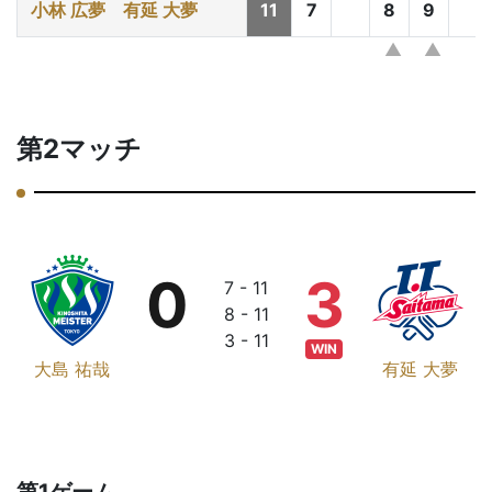
小林 広夢
有延 大夢
11
7
8
9
第2マッチ
0
3
7 - 11
8 - 11
3 - 11
WIN
大島 祐哉
有延 大夢