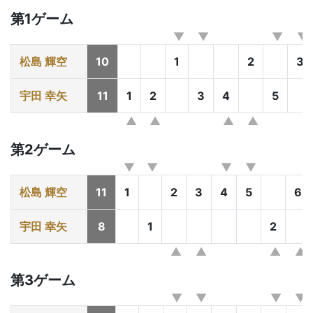
第1ゲーム
松島 輝空
10
1
2
3
宇田 幸矢
11
1
2
3
4
5
第2ゲーム
松島 輝空
11
1
2
3
4
5
6
宇田 幸矢
8
1
2
第3ゲーム