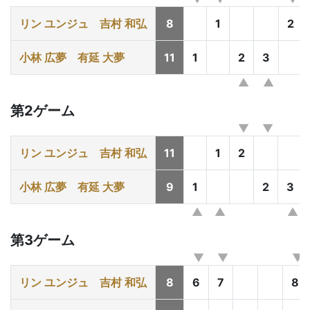
リン ユンジュ
吉村 和弘
8
1
2
小林 広夢
有延 大夢
11
1
2
3
第2ゲーム
リン ユンジュ
吉村 和弘
11
1
2
小林 広夢
有延 大夢
9
1
2
3
第3ゲーム
リン ユンジュ
吉村 和弘
8
6
7
8