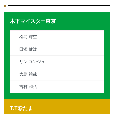
木下マイスター東京
松島 輝空
田添 健汰
リン ユンジュ
大島 祐哉
吉村 和弘
T.T彩たま