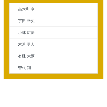
高木和 卓
宇田 幸矢
小林 広夢
木造 勇人
有延 大夢
曽根 翔