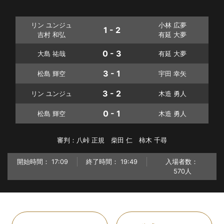
リン ユンジュ
小林 広夢
1 - 2
吉村 和弘
有延 大夢
0 - 3
大島 祐哉
有延 大夢
3 - 1
松島 輝空
宇田 幸矢
3 - 2
リン ユンジュ
木造 勇人
0 - 1
松島 輝空
木造 勇人
審判：八峠 正規 柴田 仁 柿木 千尋
開始時間：
17:09
終了時間：
19:49
入場者数：
570人