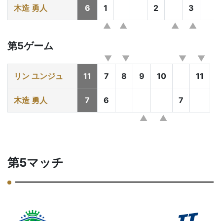
木造 勇人
6
1
2
3
第5ゲーム
リン ユンジュ
11
7
8
9
10
11
木造 勇人
7
6
7
第5マッチ