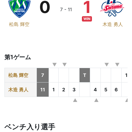
0
1
7 - 11
WIN
松島 輝空
木造 勇人
第1ゲーム
松島 輝空
7
T
1
木造 勇人
11
1
2
3
4
5
6
ベンチ入り選手