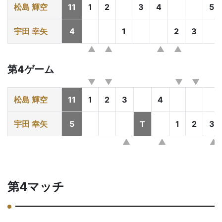
松島 輝空
11
1
2
3
4
5
宇田 幸矢
4
1
2
3
第4ゲーム
松島 輝空
11
1
2
3
4
宇田 幸矢
5
T
1
2
3
第4マッチ