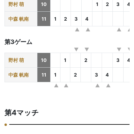
野村 萌
10
1
2
3
4
中森 帆南
11
1
2
3
4
第3ゲーム
野村 萌
10
1
2
3
4
中森 帆南
11
1
2
3
4
第4マッチ