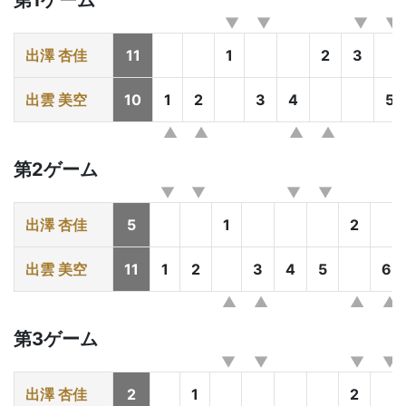
第1ゲーム
出澤 杏佳
11
1
2
3
出雲 美空
10
1
2
3
4
5
第2ゲーム
出澤 杏佳
5
1
2
出雲 美空
11
1
2
3
4
5
6
第3ゲーム
出澤 杏佳
2
1
2