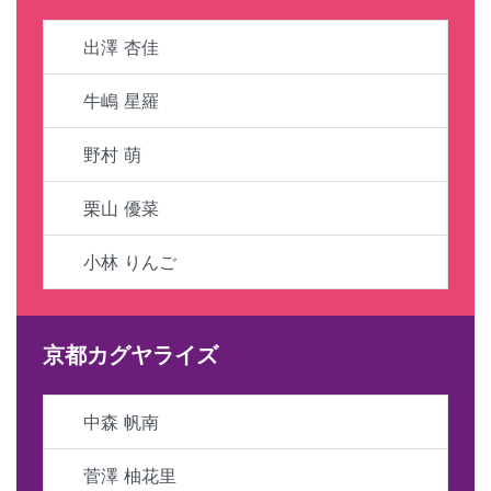
出澤 杏佳
牛嶋 星羅
野村 萌
栗山 優菜
小林 りんご
京都カグヤライズ
中森 帆南
菅澤 柚花里