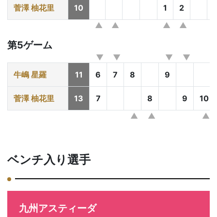
菅澤 柚花里
10
1
2
第5ゲーム
牛嶋 星羅
11
6
7
8
9
菅澤 柚花里
13
7
8
9
10
ベンチ入り選手
九州アスティーダ