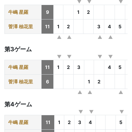
牛嶋 星羅
9
1
2
3
菅澤 柚花里
11
1
2
3
4
5
第3ゲーム
牛嶋 星羅
11
1
2
3
4
5
菅澤 柚花里
6
1
2
3
第4ゲーム
牛嶋 星羅
11
1
2
3
4
5