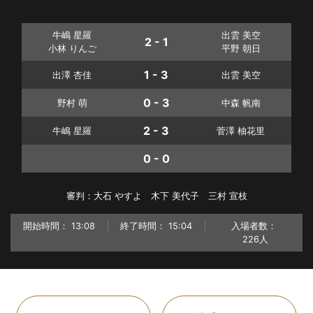
牛嶋 星羅
出雲 美空
2 - 1
小林 りんご
平野 朝日
1 - 3
出澤 杏佳
出雲 美空
0 - 3
野村 萌
中森 帆南
2 - 3
牛嶋 星羅
菅澤 柚花里
0 - 0
審判：大石 やすよ 木下 美代子 三村 宣枝
開始時間：
13:08
終了時間：
15:04
入場者数：
226人