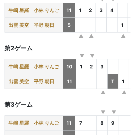
牛嶋 星羅
小林 りんご
11
1
2
3
4
5
出雲 美空
平野 朝日
5
1
第2ゲーム
牛嶋 星羅
小林 りんご
10
1
2
3
出雲 美空
平野 朝日
11
T
1
第3ゲーム
牛嶋 星羅
小林 りんご
11
7
8
9