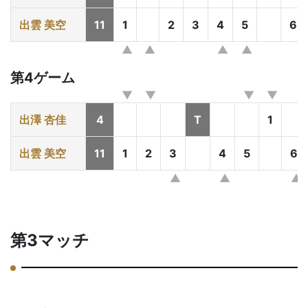
出雲 美空
11
1
2
3
4
5
6
第4ゲーム
出澤 杏佳
4
T
1
出雲 美空
11
1
2
3
4
5
6
第3マッチ