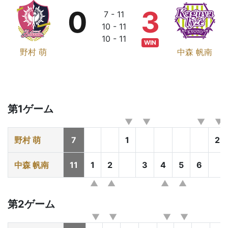
0
3
7 - 11
10 - 11
10 - 11
WIN
野村 萌
中森 帆南
第1ゲーム
野村 萌
7
1
2
中森 帆南
11
1
2
3
4
5
6
第2ゲーム