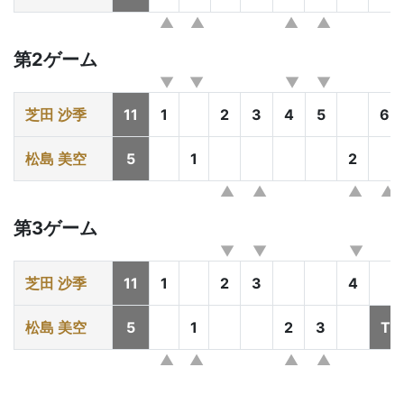
第2ゲーム
芝田 沙季
11
1
2
3
4
5
6
松島 美空
5
1
2
第3ゲーム
芝田 沙季
11
1
2
3
4
松島 美空
5
1
2
3
T