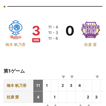
3
0
11 - 4
11 - 3
11 - 6
WIN
橋本 帆乃香
枝廣 愛
第1ゲーム
橋本 帆乃香
11
1
2
3
4
5
枝廣 愛
4
1
2
3