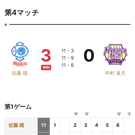
第4マッチ
3
0
11 - 3
11 - 9
11 - 8
WIN
佐藤 瞳
中村 泉月
第1ゲーム
佐藤 瞳
11
1
2
3
4
5
6