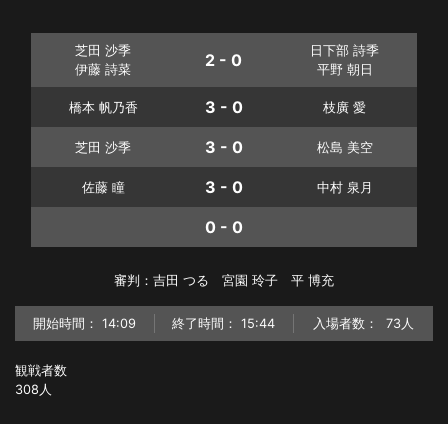
芝田 沙季
日下部 詩季
2 - 0
伊藤 詩菜
平野 朝日
3 - 0
橋本 帆乃香
枝廣 愛
3 - 0
芝田 沙季
松島 美空
3 - 0
佐藤 瞳
中村 泉月
0 - 0
審判：吉田 つる 宮園 玲子 平 博充
開始時間：
14:09
終了時間：
15:44
入場者数：
73人
観戦者数
308人