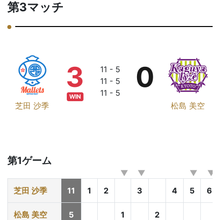
第3マッチ
3
0
11 - 5
11 - 5
11 - 5
WIN
芝田 沙季
松島 美空
第1ゲーム
芝田 沙季
11
1
2
3
4
5
6
松島 美空
5
1
2