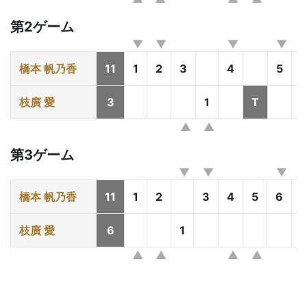
第2ゲーム
橋本 帆乃香
11
1
2
3
4
5
枝廣 愛
3
1
T
第3ゲーム
橋本 帆乃香
11
1
2
3
4
5
6
枝廣 愛
6
1
2