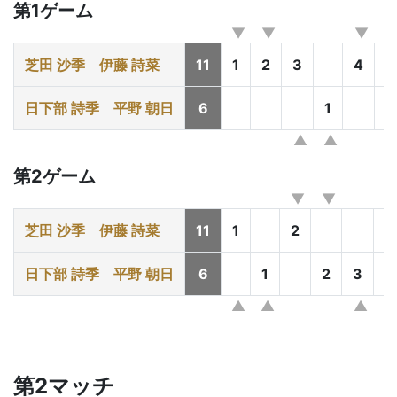
第1ゲーム
芝田 沙季
伊藤 詩菜
11
1
2
3
4
日下部 詩季
平野 朝日
6
1
2
第2ゲーム
芝田 沙季
伊藤 詩菜
11
1
2
日下部 詩季
平野 朝日
6
1
2
3
4
第2マッチ