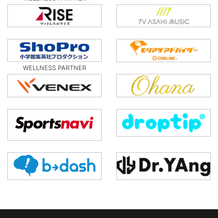
WELLNESS PARTNER