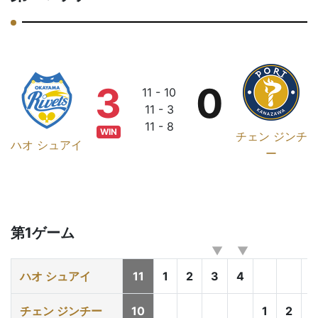
3
0
11 - 10
11 - 3
11 - 8
WIN
チェン ジンチ
ハオ シュアイ
ー
第1ゲーム
ハオ シュアイ
11
1
2
3
4
チェン ジンチー
10
1
2
3