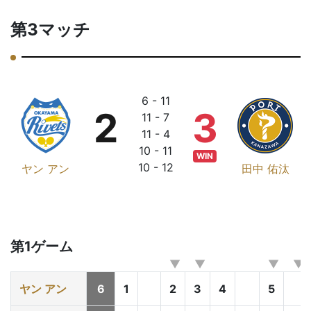
第3マッチ
6 - 11
2
3
11 - 7
11 - 4
10 - 11
WIN
10 - 12
ヤン アン
田中 佑汰
第1ゲーム
ヤン アン
6
1
2
3
4
5