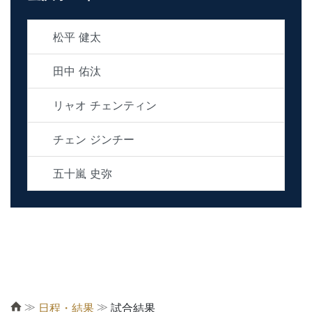
松平 健太
田中 佑汰
リャオ チェンティン
チェン ジンチー
五十嵐 史弥
≫
≫
日程・結果
試合結果