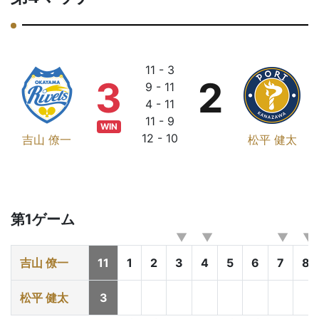
11 - 3
3
2
9 - 11
4 - 11
11 - 9
WIN
12 - 10
吉山 僚一
松平 健太
第1ゲーム
吉山 僚一
11
1
2
3
4
5
6
7
8
松平 健太
3