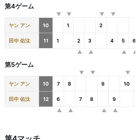
第4ゲーム
ヤン アン
10
1
2
田中 佑汰
11
1
2
3
4
5
6
第5ゲーム
ヤン アン
10
7
8
9
10
田中 佑汰
12
6
7
8
9
第4マッチ