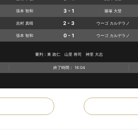
3 - 1
張本 智和
篠塚 大登
2 - 3
吉村 真晴
ウーゴ カルデラノ
0 - 1
張本 智和
ウーゴ カルデラノ
審判：東 政仁 山里 将司 神里 大志
終了時間：
16:04