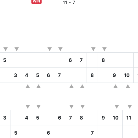
WIN
11 - 7
5
6
7
8
3
4
5
6
7
8
9
10
3
4
5
6
7
8
9
10
11
5
6
7