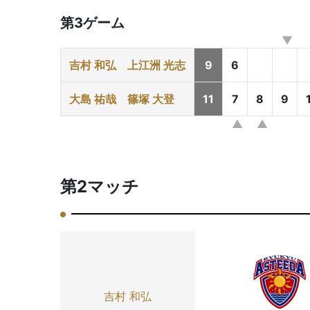
第3ゲーム
吉村 和弘
上江洲 光志
9
6
大島 祐哉
篠塚 大登
11
7
8
9
第2マッチ
吉村 和弘