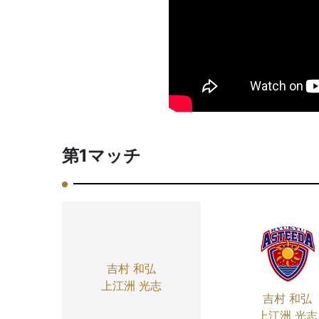
第1マッチ
吉村 和弘
上江洲 光志
吉村 和弘
上江洲 光志