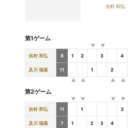
吉村 和弘
第1ゲーム
吉村 和弘
8
1
2
3
4
及川 瑞基
11
1
2
第2ゲーム
吉村 和弘
11
1
2
及川 瑞基
7
1
2
3
4