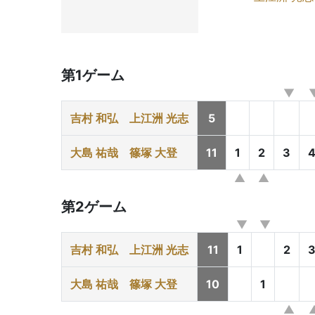
第1ゲーム
吉村 和弘
上江洲 光志
5
大島 祐哉
篠塚 大登
11
1
2
3
第2ゲーム
吉村 和弘
上江洲 光志
11
1
2
大島 祐哉
篠塚 大登
10
1