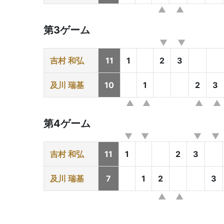
第3ゲーム
吉村 和弘
11
1
2
3
及川 瑞基
10
1
2
3
第4ゲーム
吉村 和弘
11
1
2
3
及川 瑞基
7
1
2
3