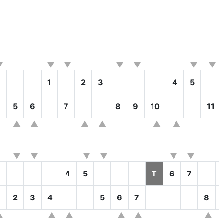
1
2
3
4
5
4
5
6
7
8
9
10
11
3
4
5
T
6
7
2
3
4
5
6
7
8