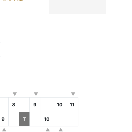
8
9
10
11
9
T
10