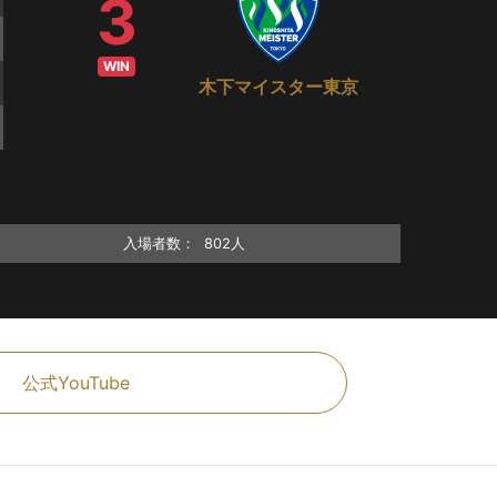
3
WIN
木下マイスター東京
入場者数：
802人
公式YouTube