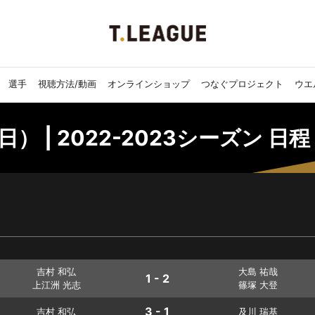
選手
視聴方法/動画
オンラインショップ
つなぐプロジェクト
ウエ
日） | 2022-2023シーズン 日
吉村 和弘
大島 祐哉
1 - 2
上江洲 光志
篠塚 大登
3 - 1
吉村 和弘
及川 瑞基