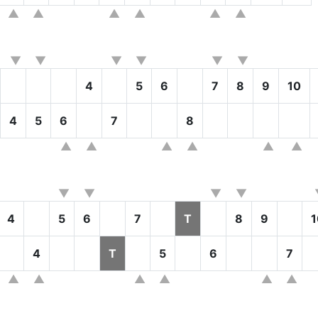
4
5
6
7
8
9
10
4
5
6
7
8
4
5
6
7
T
8
9
1
4
T
5
6
7