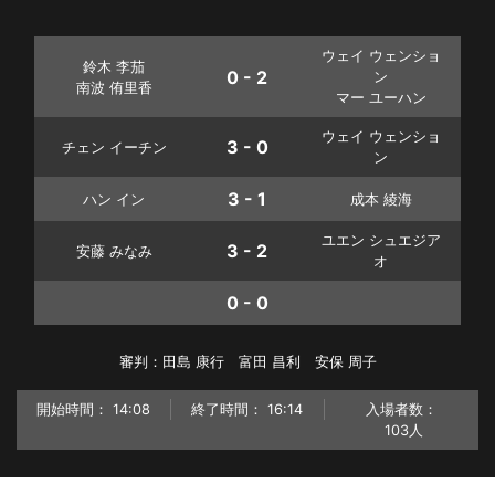
ウェイ ウェンショ
鈴木 李茄
0 - 2
ン
南波 侑里香
マー ユーハン
ウェイ ウェンショ
3 - 0
チェン イーチン
ン
3 - 1
ハン イン
成本 綾海
ユエン シュエジア
3 - 2
安藤 みなみ
オ
0 - 0
審判：田島 康行 富田 昌利 安保 周子
開始時間：
14:08
終了時間：
16:14
入場者数：
103人