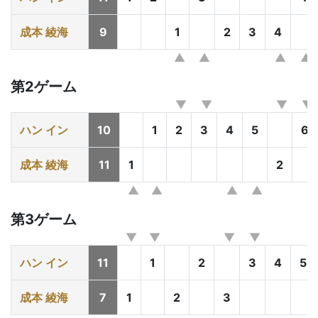
成本 綾海
9
1
2
3
4
第2ゲーム
ハン イン
10
1
2
3
4
5
6
成本 綾海
11
1
2
第3ゲーム
ハン イン
11
1
2
3
4
5
成本 綾海
7
1
2
3