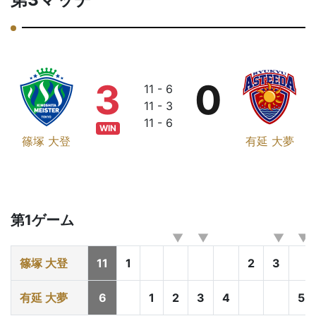
3
0
11 - 6
11 - 3
11 - 6
WIN
篠塚 大登
有延 大夢
第1ゲーム
篠塚 大登
11
1
2
3
有延 大夢
6
1
2
3
4
5