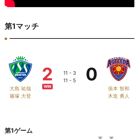
第1マッチ
2
0
11 - 3
11 - 5
WIN
大島 祐哉
張本 智和
篠塚 大登
木造 勇人
第1ゲーム