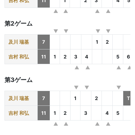
吉村 和弘
11
1
2
3
4
5
第2ゲーム
及川 瑞基
7
1
2
吉村 和弘
11
1
2
3
4
5
6
第3ゲーム
及川 瑞基
7
1
2
T
吉村 和弘
11
1
2
3
4
5