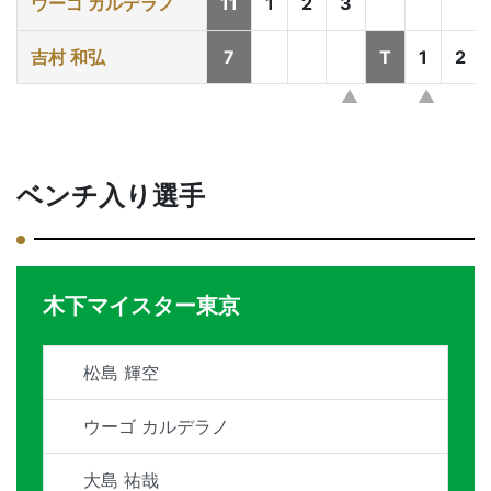
ウーゴ カルデラノ
11
1
2
3
吉村 和弘
7
T
1
2
ベンチ入り選手
木下マイスター東京
松島 輝空
ウーゴ カルデラノ
大島 祐哉