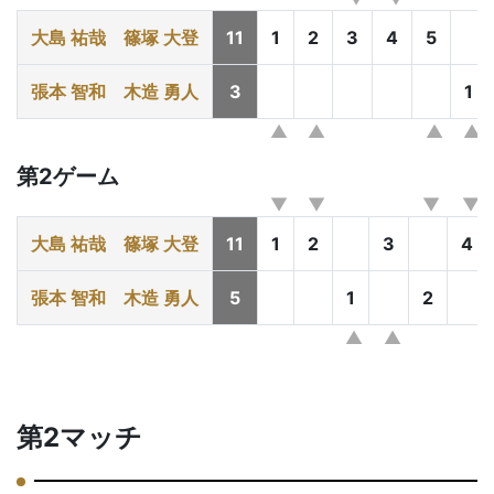
大島 祐哉
篠塚 大登
11
1
2
3
4
5
張本 智和
木造 勇人
3
1
第2ゲーム
大島 祐哉
篠塚 大登
11
1
2
3
4
張本 智和
木造 勇人
5
1
2
第2マッチ