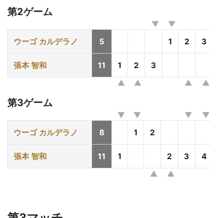
第2ゲーム
ウーゴ カルデラノ
5
1
2
3
張本 智和
11
1
2
3
第3ゲーム
ウーゴ カルデラノ
8
1
2
張本 智和
11
1
2
3
4
第3マッチ