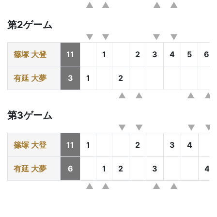
第2ゲーム
篠塚 大登
11
1
2
3
4
5
6
有延 大夢
3
1
2
第3ゲーム
篠塚 大登
11
1
2
3
4
有延 大夢
6
1
2
3
4