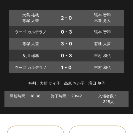
大島 祐哉
張本 智和
2 - 0
篠塚 大登
木造 勇人
0 - 3
ウーゴ カルデラノ
張本 智和
3 - 0
篠塚 大登
有延 大夢
0 - 3
及川 瑞基
吉村 和弘
1 - 0
ウーゴ カルデラノ
吉村 和弘
審判：大前 ケイ子 高原 ちか子 増田 規子
開始時間：
18:38
終了時間：
20:42
入場者数：
328人