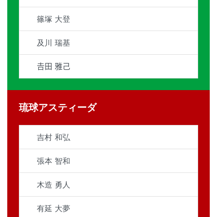
篠塚 大登
及川 瑞基
𠮷田 雅己
琉球アスティーダ
吉村 和弘
張本 智和
木造 勇人
有延 大夢