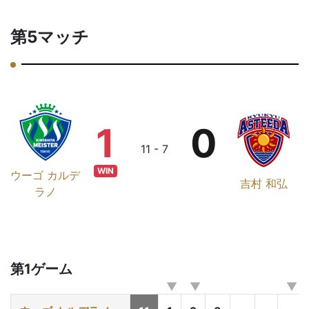
第5マッチ
1
0
11 - 7
WIN
ウーゴ カルデ
吉村 和弘
ラノ
第1ゲーム