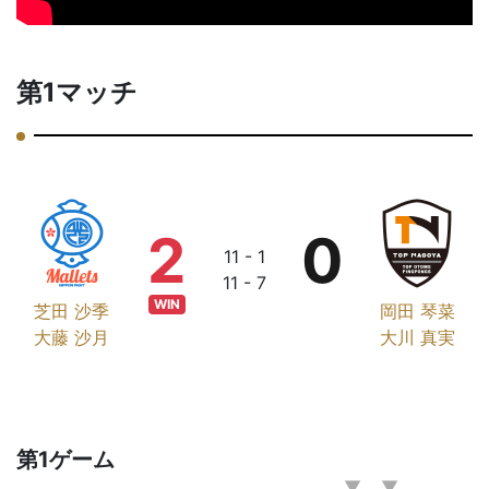
第1マッチ
2
0
11 - 1
11 - 7
WIN
芝田 沙季
岡田 琴菜
大藤 沙月
大川 真実
第1ゲーム