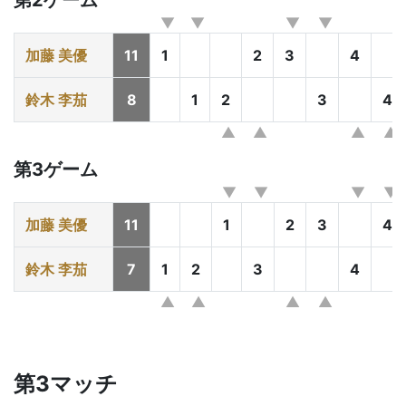
第2ゲーム
加藤 美優
11
1
2
3
4
鈴木 李茄
8
1
2
3
4
第3ゲーム
加藤 美優
11
1
2
3
4
鈴木 李茄
7
1
2
3
4
第3マッチ