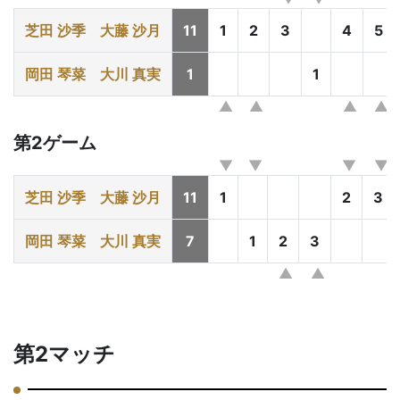
芝田 沙季
大藤 沙月
11
1
2
3
4
5
岡田 琴菜
大川 真実
1
1
第2ゲーム
芝田 沙季
大藤 沙月
11
1
2
3
岡田 琴菜
大川 真実
7
1
2
3
第2マッチ