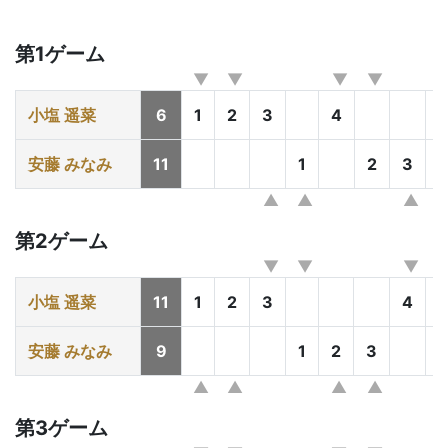
第1ゲーム
小塩 遥菜
6
1
2
3
4
5
安藤 みなみ
11
1
2
3
第2ゲーム
小塩 遥菜
11
1
2
3
4
5
安藤 みなみ
9
1
2
3
第3ゲーム