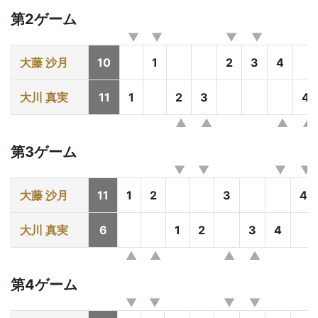
第2ゲーム
大藤 沙月
10
1
2
3
4
大川 真実
11
1
2
3
4
第3ゲーム
大藤 沙月
11
1
2
3
4
大川 真実
6
1
2
3
4
第4ゲーム