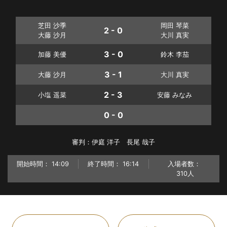
芝田 沙季
岡田 琴菜
2 - 0
大藤 沙月
大川 真実
3 - 0
加藤 美優
鈴木 李茄
3 - 1
大藤 沙月
大川 真実
2 - 3
小塩 遥菜
安藤 みなみ
0 - 0
審判：伊庭 洋子 長尾 哉子
開始時間：
14:09
終了時間：
16:14
入場者数：
310人