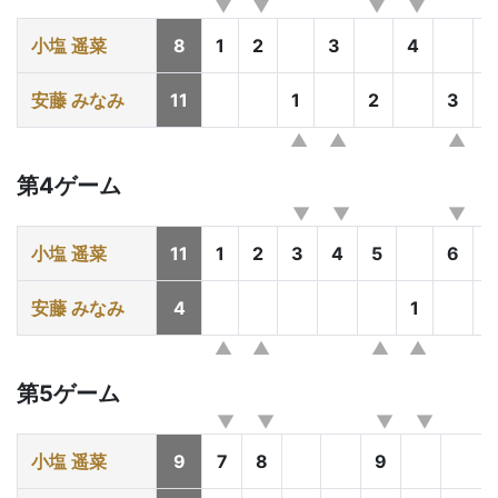
小塩 遥菜
8
1
2
3
4
5
安藤 みなみ
11
1
2
3
第4ゲーム
小塩 遥菜
11
1
2
3
4
5
6
7
安藤 みなみ
4
1
第5ゲーム
小塩 遥菜
9
7
8
9