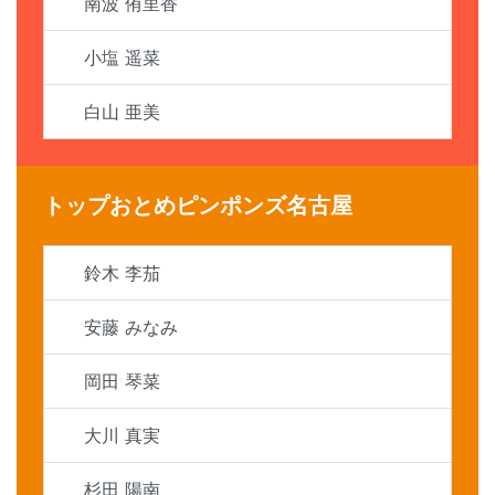
南波 侑里香
小塩 遥菜
白山 亜美
トップおとめピンポンズ名古屋
鈴木 李茄
安藤 みなみ
岡田 琴菜
大川 真実
杉田 陽南