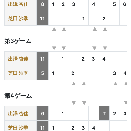
出澤 杏佳
8
1
2
3
4
5
6
芝田 沙季
11
1
2
第3ゲーム
出澤 杏佳
11
1
2
3
4
芝田 沙季
5
1
2
3
4
第4ゲーム
出澤 杏佳
6
1
T
2
3
芝田 沙季
11
1
2
3
4