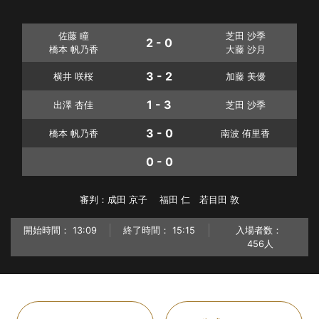
佐藤 瞳
芝田 沙季
2 - 0
橋本 帆乃香
大藤 沙月
3 - 2
横井 咲桜
加藤 美優
1 - 3
出澤 杏佳
芝田 沙季
3 - 0
橋本 帆乃香
南波 侑里香
0 - 0
審判：成田 京子 福田 仁 若目田 敦
開始時間：
13:09
終了時間：
15:15
入場者数：
456人