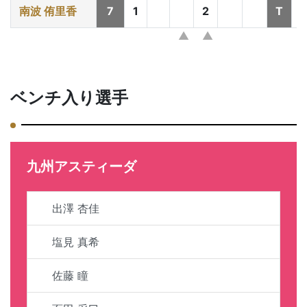
南波 侑里香
7
1
2
T
ベンチ入り選手
九州アスティーダ
出澤 杏佳
塩見 真希
佐藤 瞳