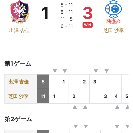
5 - 11
1
3
8 - 11
11 - 5
WIN
6 - 11
出澤 杏佳
芝田 沙季
第1ゲーム
出澤 杏佳
5
1
2
3
芝田 沙季
11
1
2
3
4
5
第2ゲーム