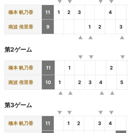
橋本 帆乃香
11
1
2
3
4
南波 侑里香
9
1
2
3
第2ゲーム
橋本 帆乃香
11
1
2
南波 侑里香
10
1
2
3
4
5
第3ゲーム
橋本 帆乃香
11
1
2
3
4