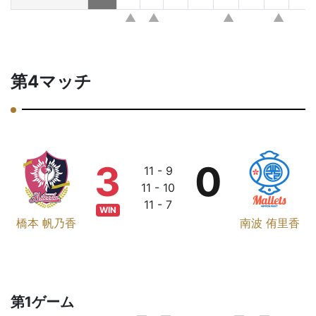
第4マッチ
3
0
11 - 9
11 - 10
11 - 7
WIN
橋本 帆乃香
南波 侑里香
第1ゲーム