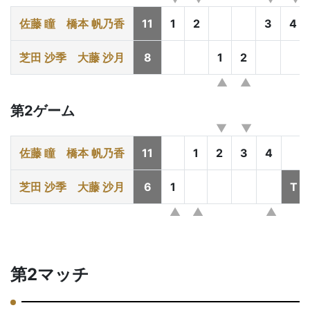
佐藤 瞳
橋本 帆乃香
11
1
2
3
4
芝田 沙季
大藤 沙月
8
1
2
第2ゲーム
佐藤 瞳
橋本 帆乃香
11
1
2
3
4
芝田 沙季
大藤 沙月
6
1
T
第2マッチ