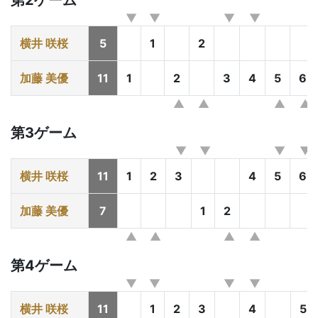
第2ゲーム
横井 咲桜
5
1
2
加藤 美優
11
1
2
3
4
5
6
第3ゲーム
横井 咲桜
11
1
2
3
4
5
6
加藤 美優
7
1
2
第4ゲーム
横井 咲桜
11
1
2
3
4
5