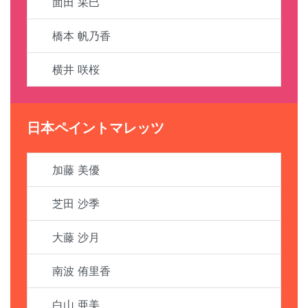
面田 采巳
橋本 帆乃香
横井 咲桜
日本ペイントマレッツ
加藤 美優
芝田 沙季
大藤 沙月
南波 侑里香
白山 亜美