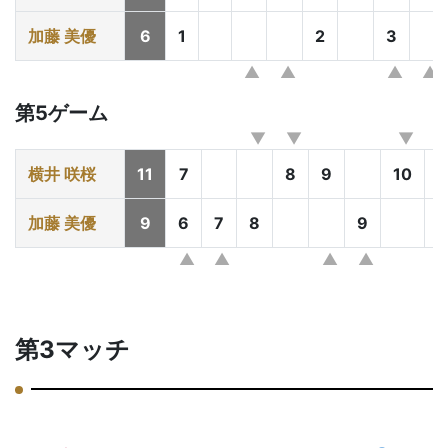
加藤 美優
6
1
2
3
第5ゲーム
横井 咲桜
11
7
8
9
10
1
加藤 美優
9
6
7
8
9
第3マッチ