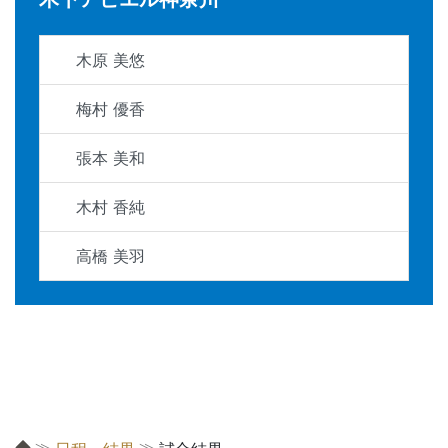
木原 美悠
梅村 優香
張本 美和
木村 香純
高橋 美羽
≫
≫