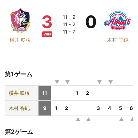
3
0
11 - 9
11 - 2
11 - 7
WIN
横井 咲桜
木村 香純
第1ゲーム
横井 咲桜
11
1
2
木村 香純
9
1
2
3
4
5
6
第2ゲーム