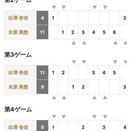
第2ゲーム
出澤 杏佳
4
1
2
木原 美悠
11
1
2
3
4
5
6
第3ゲーム
出澤 杏佳
11
1
2
3
4
5
木原 美悠
9
1
2
3
第4ゲーム
出澤 杏佳
8
1
2
3
4