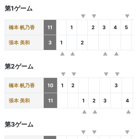
第1ゲーム
橋本 帆乃香
11
1
2
3
4
5
6
張本 美和
3
1
2
第2ゲーム
橋本 帆乃香
10
1
2
3
張本 美和
11
1
2
3
4
第3ゲーム