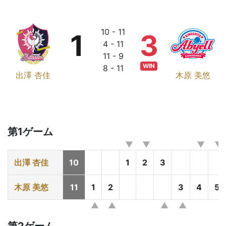
10 - 11
1
3
4 - 11
11 - 9
WIN
8 - 11
出澤 杏佳
木原 美悠
第1ゲーム
出澤 杏佳
10
1
2
3
木原 美悠
11
1
2
3
4
5