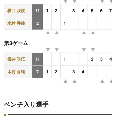
横井 咲桜
11
1
2
3
4
5
6
7
木村 香純
2
1
第3ゲーム
横井 咲桜
11
1
2
3
4
木村 香純
7
1
2
3
4
ベンチ入り選手