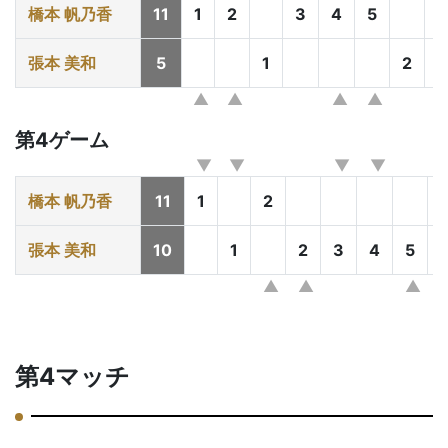
橋本 帆乃香
11
1
2
3
4
5
6
張本 美和
5
1
2
第4ゲーム
橋本 帆乃香
11
1
2
張本 美和
10
1
2
3
4
5
第4マッチ