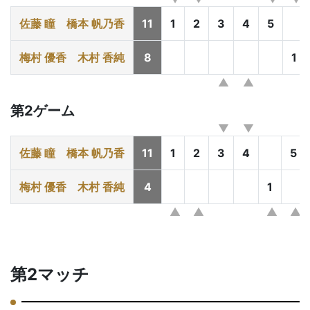
佐藤 瞳
橋本 帆乃香
11
1
2
3
4
5
梅村 優香
木村 香純
8
1
第2ゲーム
佐藤 瞳
橋本 帆乃香
11
1
2
3
4
5
梅村 優香
木村 香純
4
1
第2マッチ