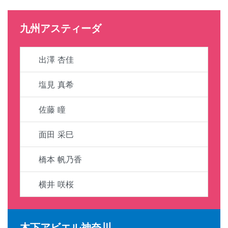
九州アスティーダ
出澤 杏佳
塩見 真希
佐藤 瞳
面田 采巳
橋本 帆乃香
横井 咲桜
木下アビエル神奈川