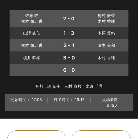
佐藤 瞳
梅村 優香
2 - 0
橋本 帆乃香
木村 香純
1 - 3
出澤 杏佳
木原 美悠
3 - 1
橋本 帆乃香
張本 美和
3 - 0
横井 咲桜
木村 香純
0 - 0
審判：堤 葉子 三村 宣枝 米倉 千景
開始時間：
17:08
終了時間：
19:17
入場者数：
525人