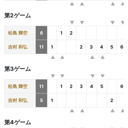
第2ゲーム
松島 輝空
6
1
2
吉村 和弘
11
1
2
3
4
5
6
第3ゲーム
松島 輝空
11
1
2
3
4
5
6
吉村 和弘
5
1
2
第4ゲーム