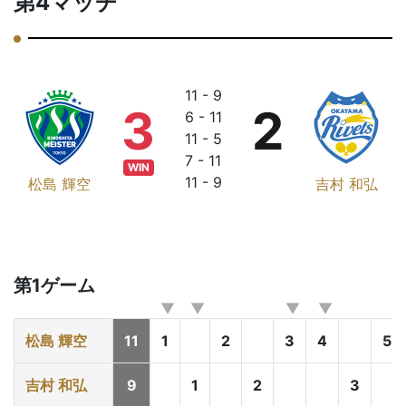
第4マッチ
11 - 9
3
2
6 - 11
11 - 5
7 - 11
WIN
11 - 9
松島 輝空
吉村 和弘
第1ゲーム
松島 輝空
11
1
2
3
4
5
吉村 和弘
9
1
2
3