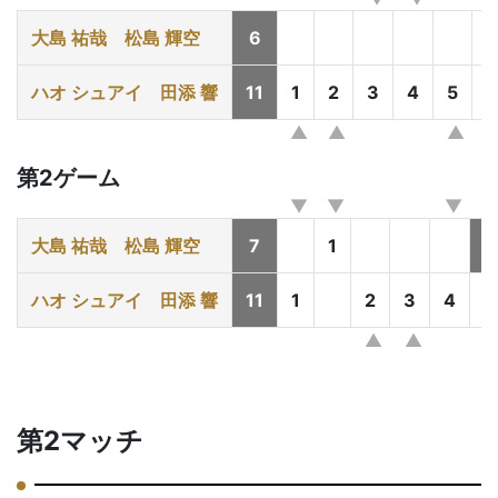
大島 祐哉
松島 輝空
6
ハオ シュアイ
田添 響
11
1
2
3
4
5
6
第2ゲーム
大島 祐哉
松島 輝空
7
1
T
ハオ シュアイ
田添 響
11
1
2
3
4
第2マッチ