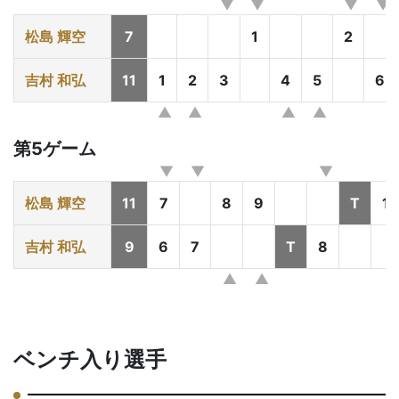
松島 輝空
7
1
2
吉村 和弘
11
1
2
3
4
5
6
第5ゲーム
松島 輝空
11
7
8
9
T
10
吉村 和弘
9
6
7
T
8
ベンチ入り選手