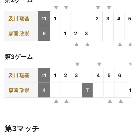
第2ゲーム
及川 瑞基
11
1
2
3
4
5
森薗 政崇
6
1
2
3
第3ゲーム
及川 瑞基
11
1
2
3
4
5
6
森薗 政崇
4
T
1
第3マッチ