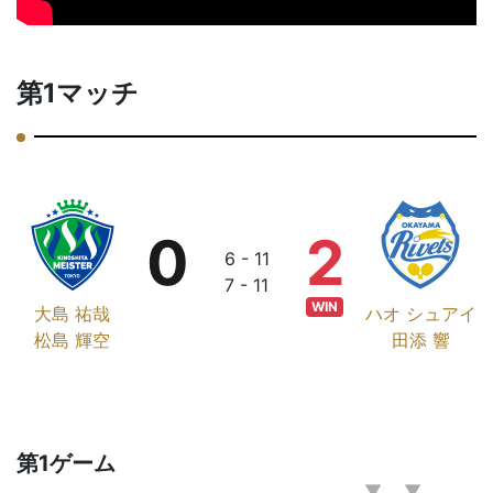
第1マッチ
0
2
6 - 11
7 - 11
WIN
大島 祐哉
ハオ シュアイ
松島 輝空
田添 響
第1ゲーム