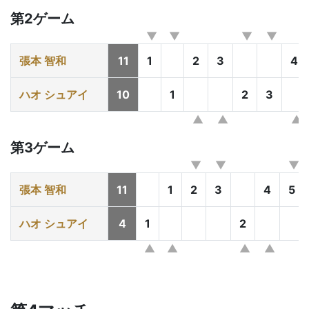
第2ゲーム
張本 智和
11
1
2
3
4
ハオ シュアイ
10
1
2
3
第3ゲーム
張本 智和
11
1
2
3
4
5
ハオ シュアイ
4
1
2