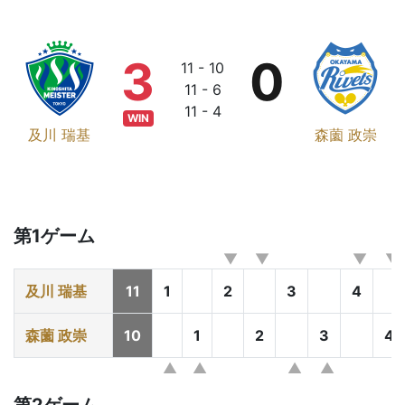
3
0
11 - 10
11 - 6
11 - 4
WIN
及川 瑞基
森薗 政崇
第1ゲーム
及川 瑞基
11
1
2
3
4
森薗 政崇
10
1
2
3
4