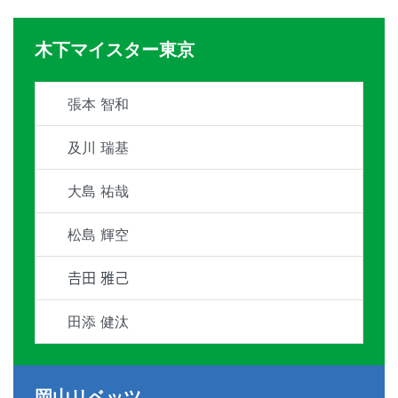
木下マイスター東京
張本 智和
及川 瑞基
大島 祐哉
松島 輝空
𠮷田 雅己
田添 健汰
岡山リベッツ