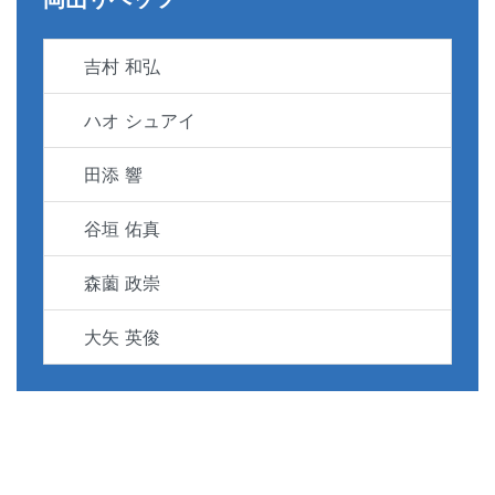
吉村 和弘
ハオ シュアイ
田添 響
谷垣 佑真
森薗 政崇
大矢 英俊