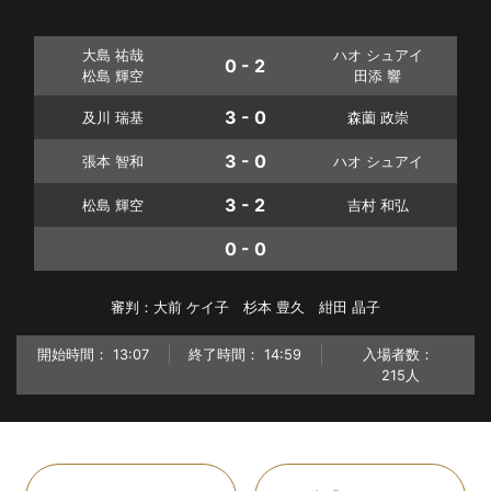
大島 祐哉
ハオ シュアイ
0 - 2
松島 輝空
田添 響
3 - 0
及川 瑞基
森薗 政崇
3 - 0
張本 智和
ハオ シュアイ
3 - 2
松島 輝空
吉村 和弘
0 - 0
審判：大前 ケイ子 杉本 豊久 紺田 晶子
開始時間：
13:07
終了時間：
14:59
入場者数：
215人