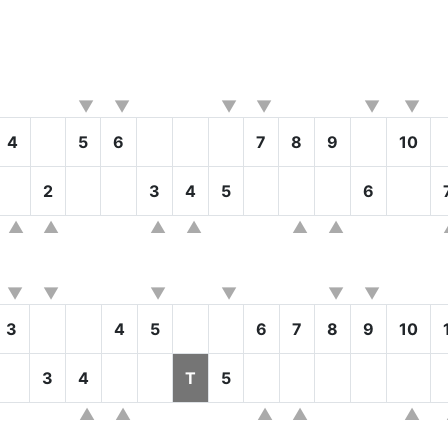
4
5
6
7
8
9
10
2
3
4
5
6
3
4
5
6
7
8
9
10
3
4
T
5