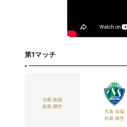
第1マッチ
大島 祐哉
松島 輝空
大島 祐哉
松島 輝空