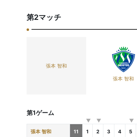
第2マッチ
張本 智和
張本 智和
第1ゲーム
張本 智和
11
1
2
3
4
5