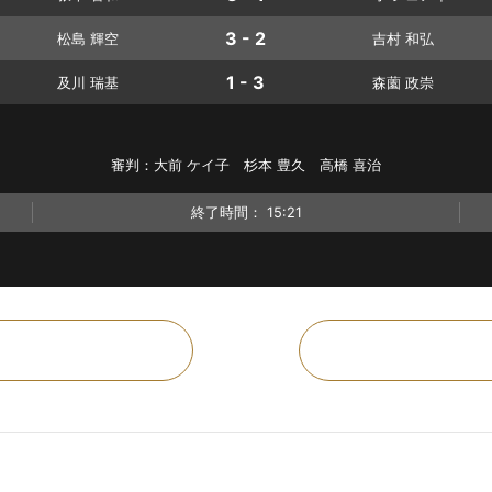
3 - 2
松島 輝空
吉村 和弘
1 - 3
及川 瑞基
森薗 政崇
審判：大前 ケイ子 杉本 豊久 高橋 喜治
終了時間：
15:21