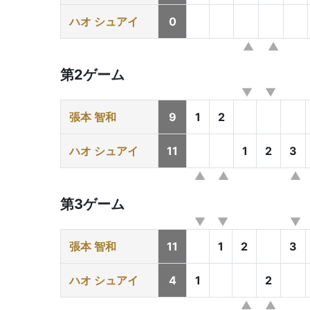
ハオ シュアイ
0
第2ゲーム
張本 智和
9
1
2
ハオ シュアイ
11
1
2
3
第3ゲーム
張本 智和
11
1
2
3
ハオ シュアイ
4
1
2