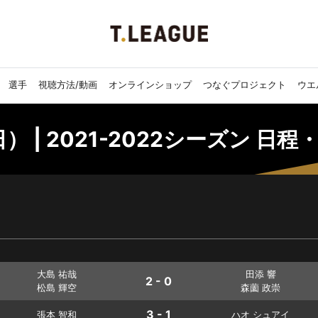
選手
視聴方法/動画
オンラインショップ
つなぐプロジェクト
ウエ
） | 2021-2022シーズン 日程
大島 祐哉
田添 響
2 - 0
松島 輝空
森薗 政崇
3 - 1
張本 智和
ハオ シュアイ