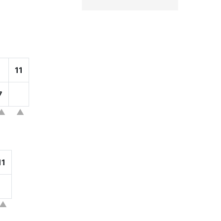
11
7
11