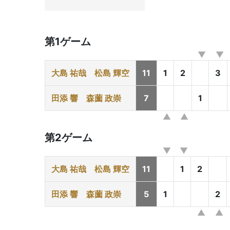
第1ゲーム
大島 祐哉
松島 輝空
11
1
2
3
田添 響
森薗 政崇
7
1
第2ゲーム
大島 祐哉
松島 輝空
11
1
2
田添 響
森薗 政崇
5
1
2