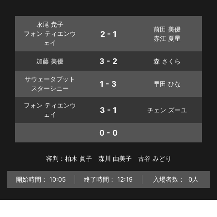
永尾 尭子
前田 美優
2 - 1
フォン ティエンウ
赤江 夏星
ェイ
3 - 2
加藤 美優
森 さくら
サウェータブット
1 - 3
早田 ひな
スターシニー
フォン ティエンウ
3 - 1
チェン ズーユ
ェイ
0 - 0
審判：柏木 眞子 森川 由美子 古谷 みどり
開始時間：
10:05
終了時間：
12:19
入場者数：
0人