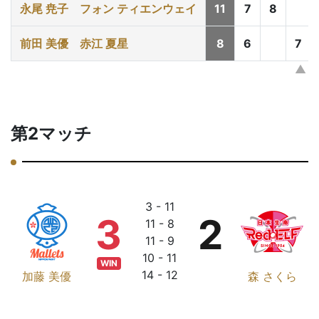
永尾 尭子
フォン ティエンウェイ
11
7
8
前田 美優
赤江 夏星
8
6
7
第2マッチ
3 - 11
3
2
11 - 8
11 - 9
10 - 11
WIN
14 - 12
加藤 美優
森 さくら