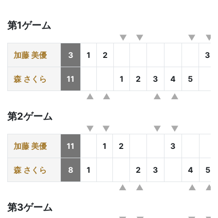
第1ゲーム
加藤 美優
3
1
2
3
森 さくら
11
1
2
3
4
5
第2ゲーム
加藤 美優
11
1
2
3
森 さくら
8
1
2
3
4
5
第3ゲーム