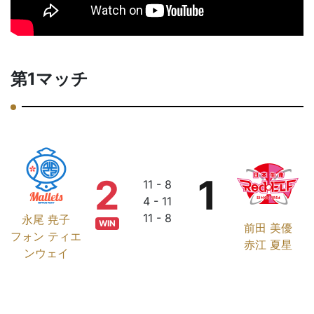
第1マッチ
2
1
11 - 8
4 - 11
11 - 8
永尾 尭子
WIN
前田 美優
フォン ティエ
赤江 夏星
ンウェイ