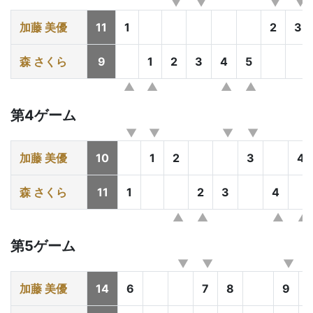
加藤 美優
11
1
2
3
森 さくら
9
1
2
3
4
5
第4ゲーム
加藤 美優
10
1
2
3
4
森 さくら
11
1
2
3
4
第5ゲーム
加藤 美優
14
6
7
8
9