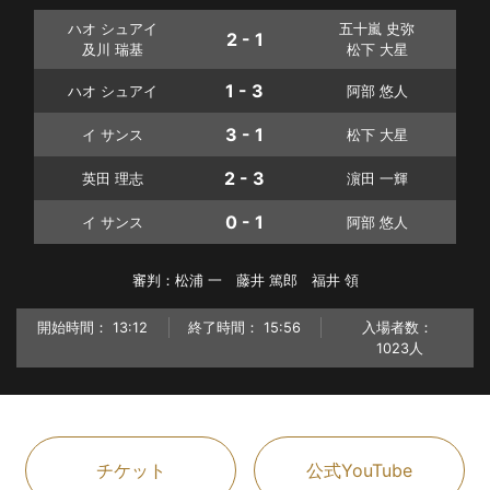
ハオ シュアイ
五十嵐 史弥
2 - 1
及川 瑞基
松下 大星
1 - 3
ハオ シュアイ
阿部 悠人
3 - 1
イ サンス
松下 大星
2 - 3
英田 理志
濵田 一輝
0 - 1
イ サンス
阿部 悠人
審判：松浦 一 藤井 篤郎 福井 領
開始時間：
13:12
終了時間：
15:56
入場者数：
1023人
チケット
公式YouTube