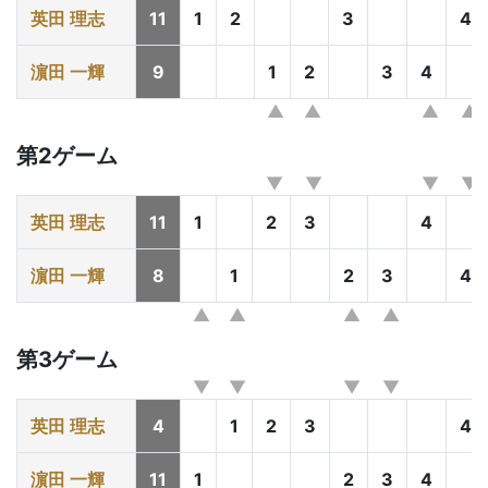
英田 理志
11
1
2
3
4
濵田 一輝
9
1
2
3
4
第2ゲーム
英田 理志
11
1
2
3
4
濵田 一輝
8
1
2
3
4
第3ゲーム
英田 理志
4
1
2
3
4
濵田 一輝
11
1
2
3
4