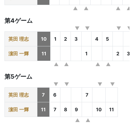
第4ゲーム
英田 理志
10
1
2
3
4
5
濵田 一輝
11
1
2
3
第5ゲーム
英田 理志
7
6
7
濵田 一輝
11
7
8
9
10
11