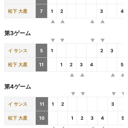
松下 大星
7
1
2
3
4
第3ゲーム
イ サンス
5
1
2
3
松下 大星
11
1
2
3
4
5
第4ゲーム
イ サンス
11
1
2
3
松下 大星
10
1
2
3
4
5