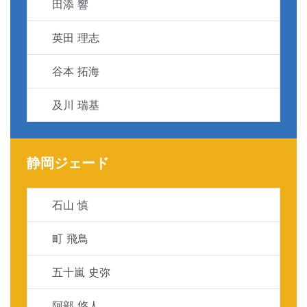
田添 響
英田 理志
谷本 拓海
及川 瑞基
静岡ジェード
石山 慎
町 飛鳥
五十嵐 史弥
阿部 悠人