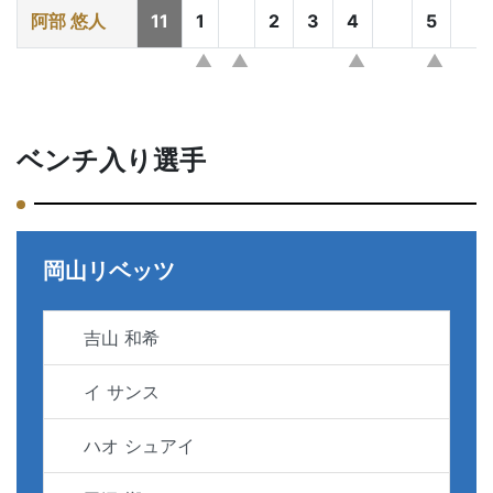
阿部 悠人
11
1
2
3
4
5
ベンチ入り選手
岡山リベッツ
吉山 和希
イ サンス
ハオ シュアイ