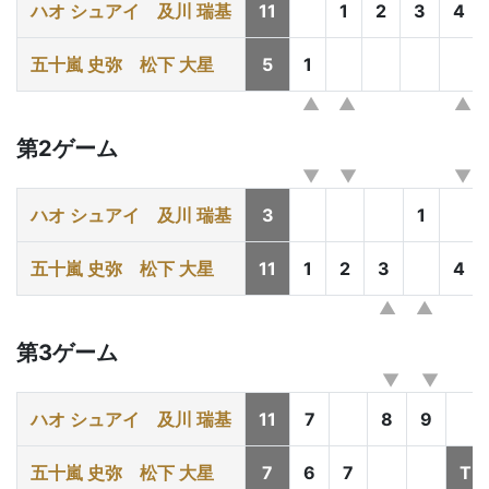
ハオ シュアイ
及川 瑞基
11
1
2
3
4
五十嵐 史弥
松下 大星
5
1
第2ゲーム
ハオ シュアイ
及川 瑞基
3
1
五十嵐 史弥
松下 大星
11
1
2
3
4
第3ゲーム
ハオ シュアイ
及川 瑞基
11
7
8
9
五十嵐 史弥
松下 大星
7
6
7
T