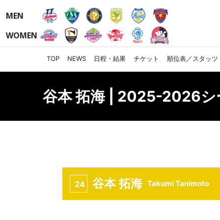
MEN
WOMEN
TOP
NEWS
日程・結果
チケット
順位表／スタッツ
谷本 拓海 | 2025-202
谷本 拓海
Takumi Tanimoto
24