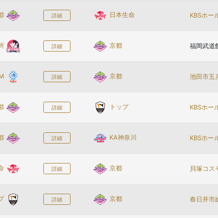
都
日本生命
KBSホ
詳細
州
京都
福岡武道
詳細
M
京都
池田市五
詳細
都
トップ
KBSホ
詳細
都
KA神奈川
KBSホ
詳細
命
京都
貝塚コス
詳細
プ
京都
春日井市
詳細