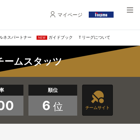
マイページ
ルネスパートナー
ガイドブック
Ｔリーグについて
NEW
 チームスタッツ
率
順位
00
6
位
チームサイト