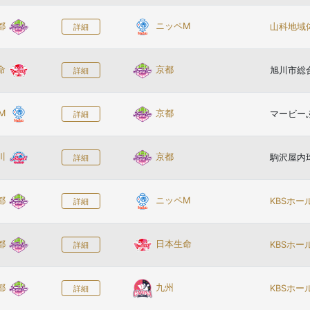
都
ニッペM
山科地域
詳細
命
京都
旭川市総
詳細
M
京都
マービー
詳細
川
京都
駒沢屋内
詳細
都
ニッペM
KBSホ
詳細
都
日本生命
KBSホ
詳細
都
九州
KBSホ
詳細