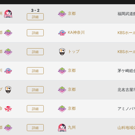
3 - 2
州
京都
福岡武道
詳細
都
KA神奈川
KBSホ
詳細
都
トップ
KBSホ
詳細
川
京都
茅ケ崎総
詳細
プ
京都
北名古屋
詳細
命
京都
アミノバ
詳細
都
九州
山科地域
詳細