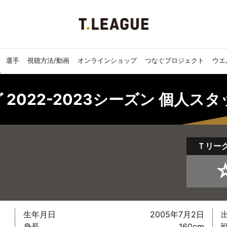
選手
視聴方法/動画
オンラインショップ
つなぐプロジェクト
ウエ
 2022-2023シーズン 個人ス
Ｔリー
生年月日
2005年7月2日
身長
160cm