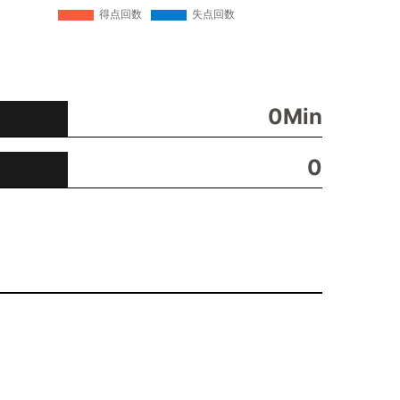
0Min
0