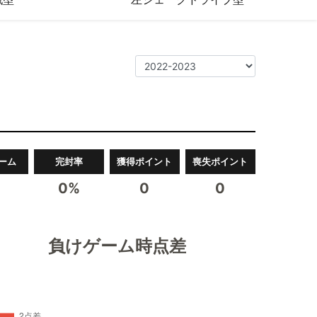
ーム
完封率
獲得ポイント
喪失ポイント
0%
0
0
負けゲーム時点差