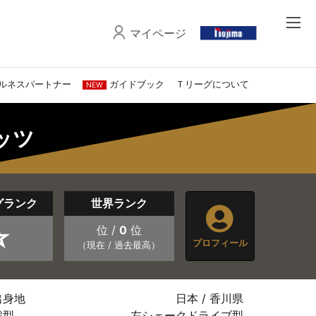
マイページ
ルネスパートナー
ガイドブック
Ｔリーグについて
NEW
タッツ
グランク
世界ランク
☆
位 /
0
位
プロフィール
（現在 / 過去最高）
出身地
日本 / 香川県
戦型
左シェークドライブ型