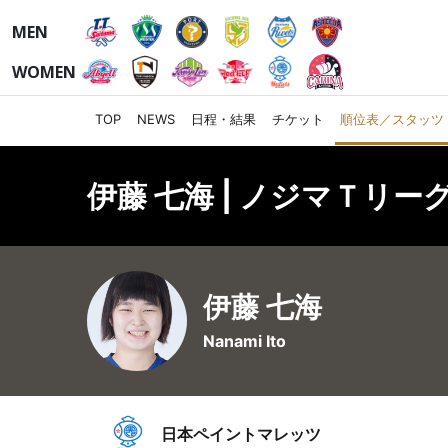
MEN
WOMEN
TOP
NEWS
日程・結果
チケット
順位表／スタッツ
伊藤 七海 | ノジマＴリーグ
伊藤 七海
Nanami Ito
日本ペイントマレッツ