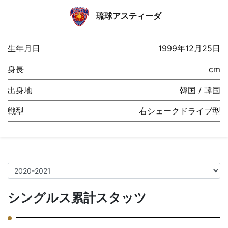
琉球アスティーダ
生年月日
1999年12月25日
身長
cm
出身地
韓国 / 韓国
戦型
右シェークドライブ型
シングルス累計スタッツ