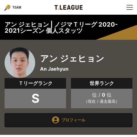
TEAM
アン ジェヒョン | ノジマＴリーグ 2020-
2021シーズン 個人スタッツ
アン ジェヒョン
An Jaehyun
Ｔリーグランク
世界ランク
S
位 /
0
位
（現在 / 過去最高）
プロフィール