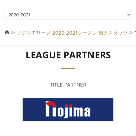
≫
≫
ノジマＴリーグ 2020-2021シーズン 個人スタッツ
LEAGUE PARTNERS
TITLE PARTNER