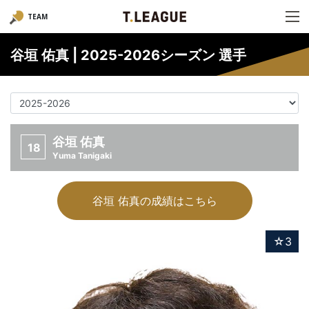
TEAM
谷垣 佑真 | 2025-2026シーズン 選手
谷垣 佑真
18
Yuma Tanigaki
谷垣 佑真の成績はこちら
☆3