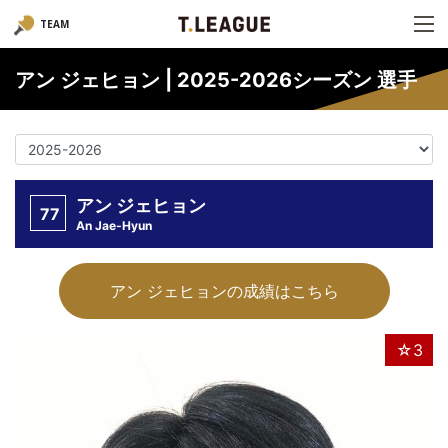
TEAM
アン ジェヒョン | 2025-2026シーズン 選手
アン ジェヒョン
77
An Jae-Hyun
アン ジェヒョンの成績はこちら
☆3