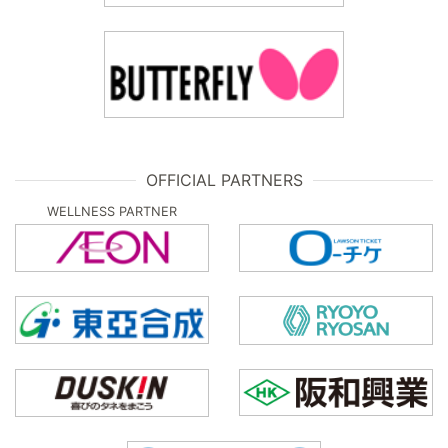
OFFICIAL PARTNERS
WELLNESS PARTNER