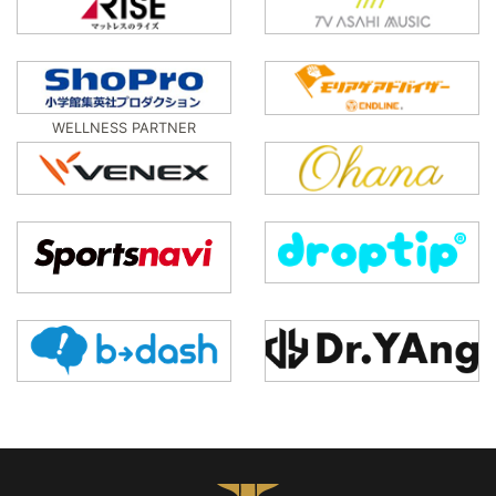
WELLNESS PARTNER