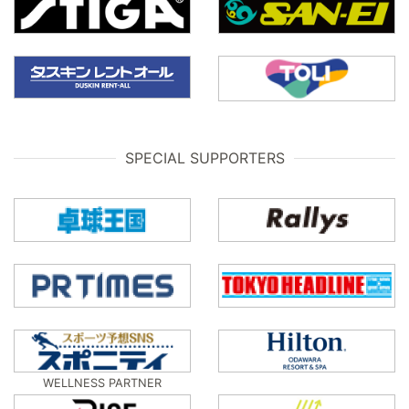
SPECIAL SUPPORTERS
WELLNESS PARTNER