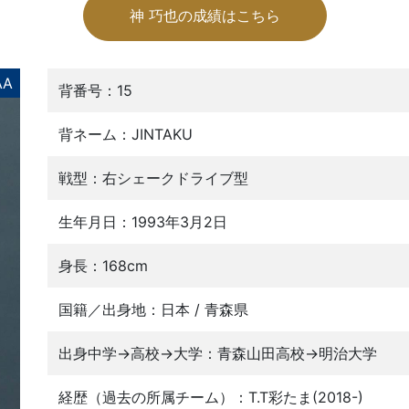
神 巧也の成績はこちら
AA
背番号：15
背ネーム：JINTAKU
戦型：右シェークドライブ型
生年月日：1993年3月2日
身長：168cm
国籍／出身地：日本 / 青森県
出身中学→高校→大学：青森山田高校→明治大学
経歴（過去の所属チーム）：T.T彩たま(2018-)