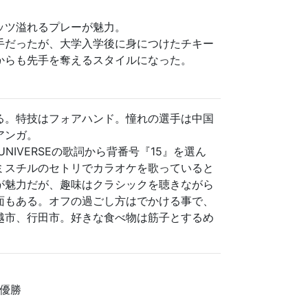
ッツ溢れるプレーが魅力。
手だったが、大学入学後に身につけたチキー
からも先手を奪えるスタイルになった。
る。特技はフォアハンド。憧れの選手は中国
アンガ。
OF UNIVERSEの歌詞から背番号『15』を選ん
ミスチルのセトリでカラオケを歌っていると
が魅力だが、趣味はクラシックを聴きながら
面もある。オフの過ごし方はでかける事で、
越市、行田市。好きな食べ物は筋子とするめ
準優勝