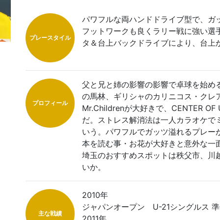
パワフルな両ハンドドライブ型で、ガ
フットワークも良くラリー戦に強い選
プレースタイル
タ＆台上バックドライブにより、台上
父と兄と姉の影響の影響で卓球を始め
の馬林、ギリシャのカリニコス・クレ
プロフィール
Mr.Childrenが大好きで、CENTER 
だ。ストレス解消法は一人カラオケで
いう。パワフルでガッツ溢れるプレー
本を読む事・お花が大好きと意外な一
埼玉のおすすめスポットは秩父市、川
いか。
2010年
ジャパンオープン U-21シングルス 
主な戦績
2011年