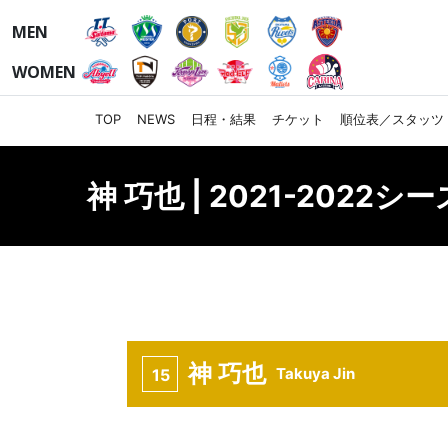
MEN
WOMEN
TOP
NEWS
日程・結果
チケット
順位表／スタッツ
神 巧也 | 2021-2022シ
神 巧也
Takuya Jin
15