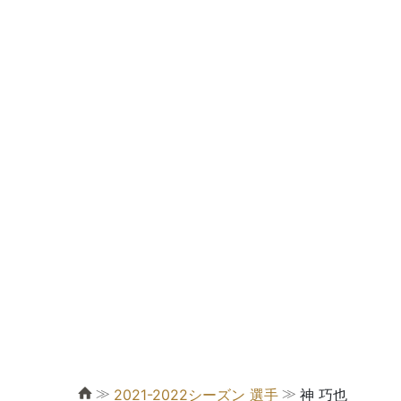
≫
≫
2021-2022シーズン 選手
神 巧也