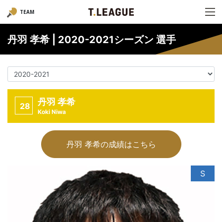
TEAM
丹羽 孝希 | 2020-2021シーズン 選手
丹羽 孝希
28
Koki Niwa
丹羽 孝希の成績はこちら
S