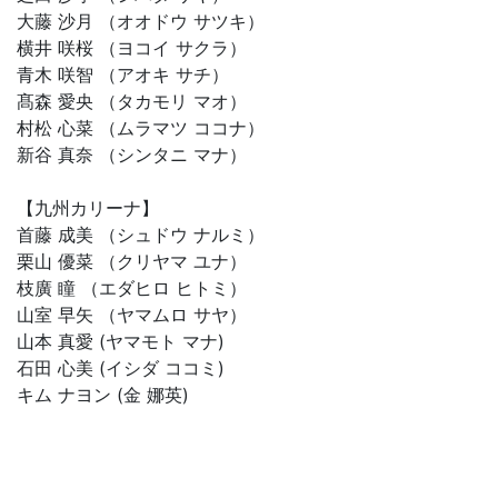
大藤 沙月 （オオドウ サツキ）
横井 咲桜 （ヨコイ サクラ）
青木 咲智 （アオキ サチ）
髙森 愛央 （タカモリ マオ）
村松 心菜 （ムラマツ ココナ）
新谷 真奈 （シンタニ マナ）
【九州カリーナ】
首藤 成美 （シュドウ ナルミ）
栗山 優菜 （クリヤマ ユナ）
枝廣 瞳 （エダヒロ ヒトミ）
山室 早矢 （ヤマムロ サヤ）
山本 真愛 (ヤマモト マナ)
石田 心美 (イシダ ココミ)
キム ナヨン (金 娜英)