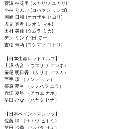
菅澤 柚花里 (スガサワ ユカリ)
小林 りんご (コバヤシ リンゴ)
岡崎 日和 (オカザキ ヒヨリ)
塩見 真希 (シオミ マキ)
田村 美佳 (タムラ ミカ)
デン ミンイ (田 旻一)
吉松 寿莉 (ヨシマツ コトリ)
【日本生命レッドエルフ】
上澤 杏音 （ウエサワ アンネ）
笹尾 明日香 （ササオ アスカ）
面手 凜 （メンデ リン）
篠原 夢空 （シノハラ ユラ）
赤江 夏星 （アカエ カホ）
早田 ひな （ハヤタ ヒナ）
【日本ペイントマレッツ】
佐藤 瞳 （サトウ ヒトミ）
芝田 沙季 （シバタ サキ）