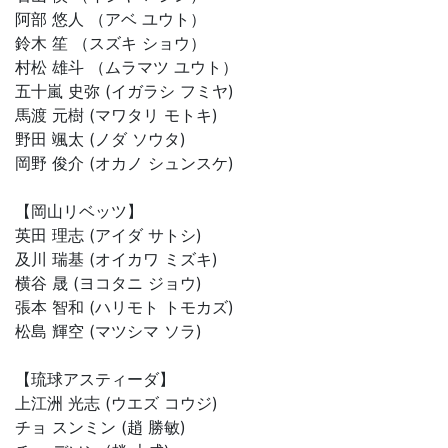
阿部 悠人 （アベ ユウト）
鈴木 笙 （スズキ ショウ）
村松 雄斗 （ムラマツ ユウト）
五十嵐 史弥 (イガラシ フミヤ)
馬渡 元樹 (マワタリ モトキ)
野田 颯太 (ノダ ソウタ)
岡野 俊介 (オカノ シュンスケ)
【岡山リベッツ】
英田 理志 (アイダ サトシ)
及川 瑞基 (オイカワ ミズキ)
横谷 晟 (ヨコタニ ジョウ)
張本 智和 (ハリモト トモカズ)
松島 輝空 (マツシマ ソラ)
【琉球アスティーダ】
上江洲 光志 (ウエズ コウジ)
チョ スンミン (趙 勝敏)