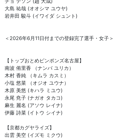
チョ デソン (趙 大成)
大島 祐哉 (オオシマ ユウヤ)
岩井田 駿斗 (イワイダ シュント)
＜2026年6月11日付までの登録完了選手・女子＞
【トップおとめピンポンズ名古屋】
南波 侑里香 （ナンバ ユリカ）
木村 香純 （キムラ カスミ）
小塩 悠菜 （オジオ ユウナ）
木原 美悠 (キハラ ミユウ)
永尾 尭子 (ナガオ タカコ)
麻生 麗名 (アソウ レイナ)
伊藤 詩菜 (イトウ シイナ)
【京都カグヤライズ】
出雲 美空 (イズモ ミクウ)