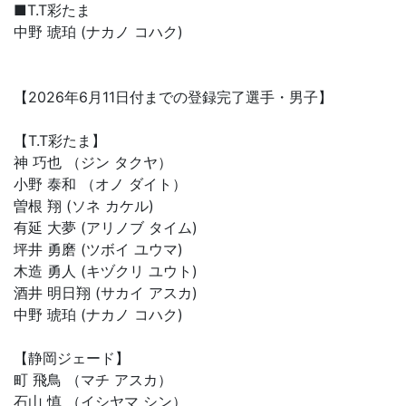
■T.T彩たま
中野 琥珀 (ナカノ コハク)
【2026年6月11日付までの登録完了選手・男子】
【T.T彩たま】
神 巧也 （ジン タクヤ）
小野 泰和 （オノ ダイト）
曽根 翔 (ソネ カケル)
有延 大夢 (アリノブ タイム)
坪井 勇磨 (ツボイ ユウマ)
木造 勇人 (キヅクリ ユウト)
酒井 明日翔 (サカイ アスカ)
中野 琥珀 (ナカノ コハク)
【静岡ジェード】
町 飛鳥 （マチ アスカ）
石山 慎 （イシヤマ シン）