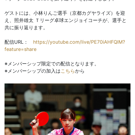
ゲストには、小林りんご選手（京都カグヤライズ）を迎
え、照井雄太 Ｔリーグ卓球エンジョイコーチが、選手と
共に振り返ります。
配信URL：
https://youtube.com/live/PE70iAHFQlM?
feature=share
※メンバーシップ限定での配信となります。
※メンバーシップの加入は
こちら
から