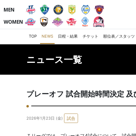
MEN
WOMEN
TOP
NEWS
日程・結果
チケット
順位表／スタッツ
ニュース一覧
プレーオフ 試合開始時間決定 及
試合
2026年1月23日 (金)
Ｔリーグでは、プレーオフ4試合について、試合