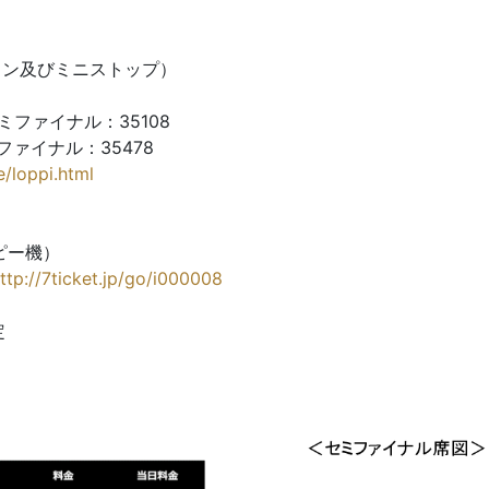
ソン及びミニストップ）
セミファイナル：35108
ファイナル：35478
e/loppi.html
ピー機）
ttp://7ticket.jp/go/i000008
定