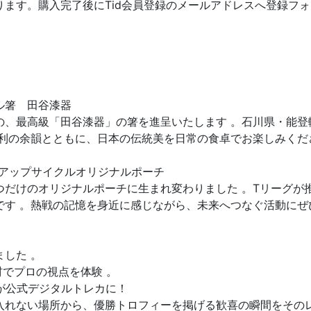
要になります。購入完了後にTid会員登録のメールアドレスへ登録
。
ル箸 田谷漆器
の、最高級「田谷漆器」の箸を進呈いたします 。石川県・能登
勝利の余韻とともに、日本の伝統美を日常の食卓でお楽しみくだ
アップサイクルオリジナルポーチ
つだけのオリジナルポーチに生まれ変わりました 。Tリーグが
です 。熱戦の記憶を身近に感じながら、未来へつなぐ活動にぜ
した 。
材でプロの視点を体験 。
が公式デジタルトレカに！
入れない場所から、優勝トロフィーを掲げる歓喜の瞬間をそのレ