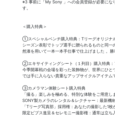
※3 事前に「My Sony 」への会員登録が必
す
＜購入特典＞
①スペシャルベンチ購入特典：Tリーグオリジナ
シーズン表彰でトップ選手に贈られるものと同一
然漆を用いて一本一本手仕事で仕上げました 。
②エキサイティングシート（１列目）購入特典：
今季開幕戦の会場を彩った装飾物が、世界にひと
では手に入らない貴重なアップサイクルアイテム
③カメラマン体験シート購入特典
「撮る」楽しみを極める、特別な体験をご用意しま
SONY製カメラのレンタル＆レクチャー：最新機
「Tリーグ写真部」採用権：あなたの撮影した1枚
限定ビブス進呈＆セレモニー撮影権：通常は立ち