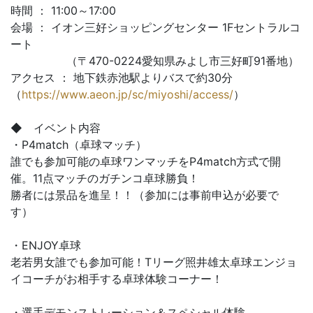
時間 ： 11:00～17:00
会場 ： イオン三好ショッピングセンター 1Fセントラルコ
ート
（〒470-0224愛知県みよし市三好町91番地）
アクセス ： 地下鉄赤池駅よりバスで約30分
（
https://www.aeon.jp/sc/miyoshi/access/
）
◆ イベント内容
・P4match（卓球マッチ）
誰でも参加可能の卓球ワンマッチをP4match方式で開
催。11点マッチのガチンコ卓球勝負！
勝者には景品を進呈！！（参加には事前申込が必要で
す）
・ENJOY卓球
老若男女誰でも参加可能！Tリーグ照井雄太卓球エンジョ
イコーチがお相手する卓球体験コーナー！
・選手デモンストレーション＆スペシャル体験