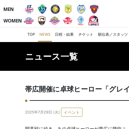
MEN
WOMEN
TOP
NEWS
日程・結果
チケット
順位表／スタッツ
ニュース一覧
帯広開催に卓球ヒーロー「グレ
イベント
2025年7月29日 (火)
開幕戦に続き、あの卓球ヒーローが帯広に降臨！