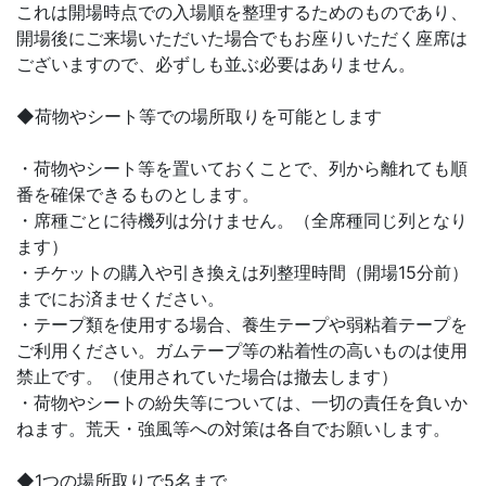
これは開場時点での入場順を整理するためのものであり、
開場後にご来場いただいた場合でもお座りいただく座席は
ございますので、必ずしも並ぶ必要はありません。
◆荷物やシート等での場所取りを可能とします
・荷物やシート等を置いておくことで、列から離れても順
番を確保できるものとします。
・席種ごとに待機列は分けません。（全席種同じ列となり
ます）
・チケットの購入や引き換えは列整理時間（開場15分前）
までにお済ませください。
・テープ類を使用する場合、養生テープや弱粘着テープを
ご利用ください。ガムテープ等の粘着性の高いものは使用
禁止です。（使用されていた場合は撤去します）
・荷物やシートの紛失等については、一切の責任を負いか
ねます。荒天・強風等への対策は各自でお願いします。
◆1つの場所取りで5名まで